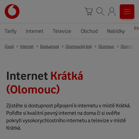
In
Tarify
Internet
Televize
Obchod
Nabídky
Úvod
Internet
Dostupnost
Olomoucký kraj
Olomouc
Olomouc
Internet
Krátká
(Olomouc)
Zjistěte si dostupnost připojení k internetu v místě Krátká.
Pořiďte si kvalitní pevný internet na doma či si ověřte
pokrytí vysokorychlostního internetu a televize v místě
Krátká.