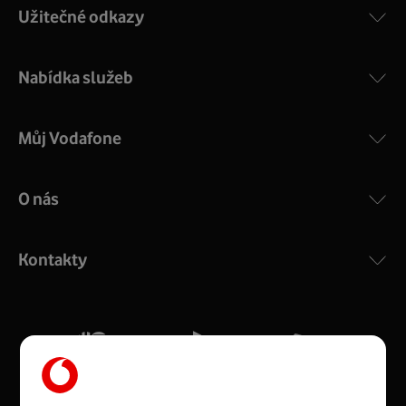
Užitečné odkazy
Nabídka služeb
Můj Vodafone
O nás
COMPAL CH7465VF
:
Výkonný bezdrátový modem s Wi-Fi standardem 802.11
ac a pokrytím ve dvou pásmech 2,4 i 5 GHz, který zajistí
Kontakty
silný signál pro celou domácnost. Kompaktní rozměry 21
x 16 x 4 cm, 4 Gigabitové LAN porty a rychlost až 500
Mb/s.
Více o COMPAL CH7465VF