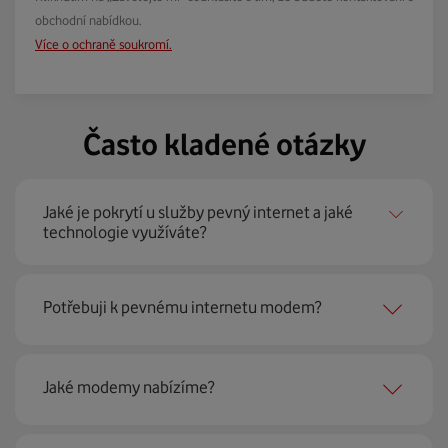
obchodní nabídkou.
Více o ochraně soukromí.
Často kladené otázky
Jaké je pokrytí u služby pevný internet a jaké
technologie využíváte?
Pevný internet můžeme nabídnout
99 % českých
Potřebuji k pevnému internetu modem?
domácností
prostřednictvím několika technologií jako
jsou 4G LTE, xDSL nebo optické sítě. Díky tomu umíme
najít nejoptimálnější řešení na vaší adrese.
Ano, potřebujete. Rádi vám ho poskytneme na splátky. U
Jaké modemy nabízíme?
modemu od Vodafonu navíc garantujeme plnou
technickou podporu.