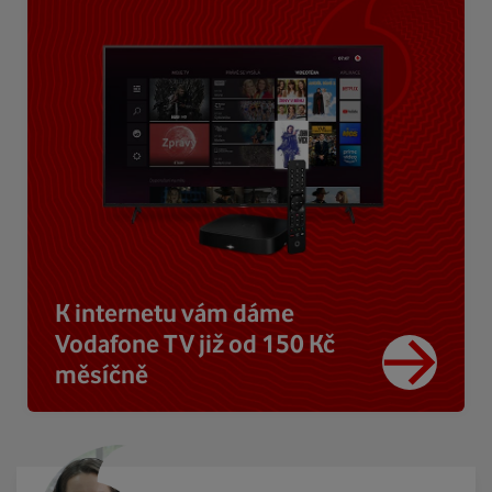
K internetu vám dáme
Vodafone TV již od 150 Kč
měsíčně