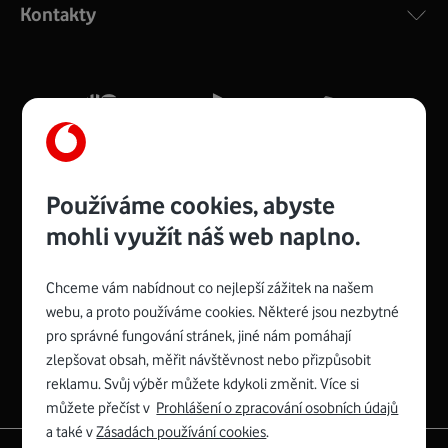
Kontakty
silný signál pro celou domácnost. Kompaktní rozměry 21
x 16 x 4 cm, 4 Gigabitové LAN porty a rychlost až 500
Mb/s.
Více o COMPAL CH7465VF
Používáme cookies, abyste
mohli využít náš web naplno.
Chceme vám nabídnout co nejlepší zážitek na našem
Spojte se s Vodafonem
webu, a proto používáme cookies. Některé jsou nezbytné
pro správné fungování stránek, jiné nám pomáhají
Zyxel VMG8623-T50B
:
zlepšovat obsah, měřit návštěvnost nebo přizpůsobit
Rozměry modemu jsou 16 x 22 x 7,5 cm (včetně stojánku)
reklamu. Svůj výběr můžete kdykoli změnit. Více si
a nabízí 4 gigabitové LAN porty a bezdrátové připojení Wi-
můžete přečíst v
Prohlášení o zpracování osobních údajů
Fi ve verzích 802.11 b/g/n/ac pro frekvenci 2,4 GHz a
a také v
Zásadách používání cookies
.