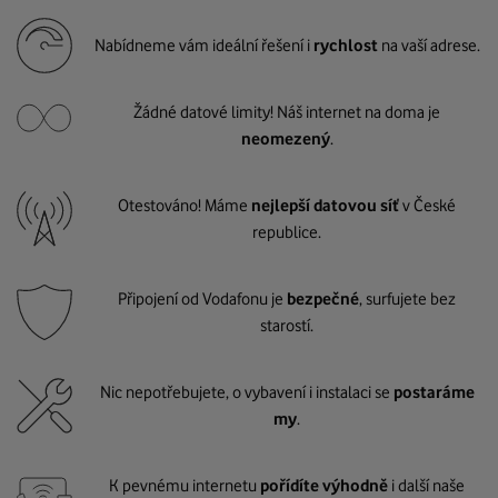
Nabídneme vám ideální řešení i
rychlost
na vaší adrese.
Žádné datové limity! Náš internet na doma je
neomezený
.
Otestováno! Máme
nejlepší datovou síť
v České
republice.
Připojení od Vodafonu je
bezpečné
, surfujete bez
starostí.
Nic nepotřebujete, o vybavení i instalaci se
postaráme
my
.
K pevnému internetu
pořídíte výhodně
i další naše