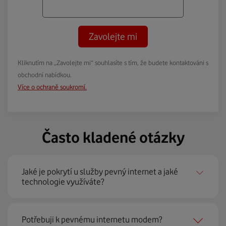
Zavolejte mi
Kliknutím na „Zavolejte mi“ souhlasíte s tím, že budete kontaktováni s
obchodní nabídkou.
Více o ochraně soukromí.
Často kladené otázky
Jaké je pokrytí u služby pevný internet a jaké
technologie využíváte?
Pevný internet můžeme nabídnout
99 % českých
Potřebuji k pevnému internetu modem?
domácností
prostřednictvím několika technologií jako