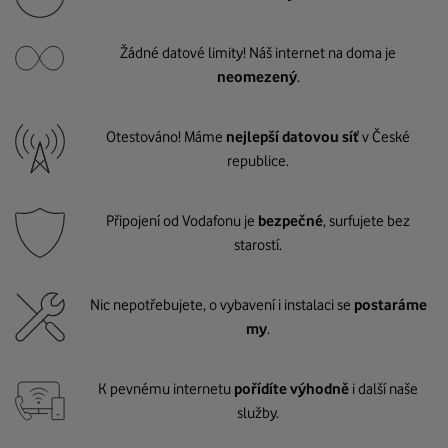
Žádné datové limity! Náš internet na doma je
neomezený
.
Otestováno! Máme
nejlepší datovou síť
v České
republice.
Připojení od Vodafonu je
bezpečné
, surfujete bez
starostí.
Nic nepotřebujete, o vybavení i instalaci se
postaráme
my
.
K pevnému internetu
pořídíte výhodně
i další naše
služby.