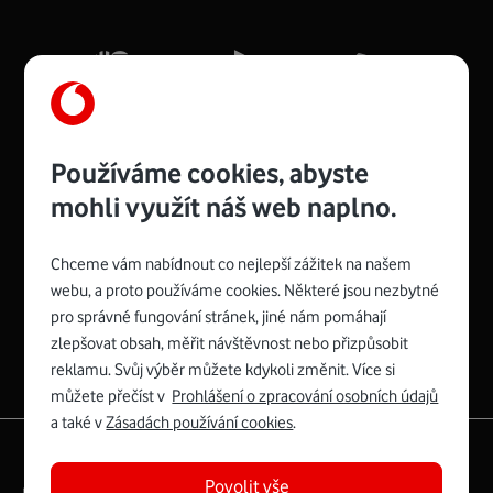
Mb/s.
Více o COMPAL CH7465VF
Používáme cookies, abyste
mohli využít náš web naplno.
Chceme vám nabídnout co nejlepší zážitek na našem
Spojte se s Vodafonem
webu, a proto používáme cookies. Některé jsou nezbytné
pro správné fungování stránek, jiné nám pomáhají
Zyxel VMG8623-T50B
:
zlepšovat obsah, měřit návštěvnost nebo přizpůsobit
Rozměry modemu jsou 16 x 22 x 7,5 cm (včetně stojánku)
reklamu. Svůj výběr můžete kdykoli změnit. Více si
a nabízí 4 gigabitové LAN porty a bezdrátové připojení Wi-
můžete přečíst v
Prohlášení o zpracování osobních údajů
Fi ve verzích 802.11 b/g/n/ac pro frekvenci 2,4 GHz a
a také v
Zásadách používání cookies
.
802.11 a/b/g/n/ac pro frekvenci 5 GHz s rychlostí až 866
|
English
Mapa webu
Mb/s.
Povolit vše
Právní­ podmí­nky
Ochrana soukromí­