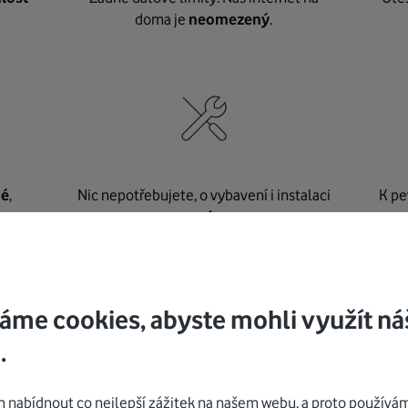
doma je
neomezený
.
né
,
Nic nepotřebujete, o vybavení i instalaci
K pe
se
postaráme my
.
áme cookies, abyste mohli využít ná
Mohlo by vás zajímat
.
nabídnout co nejlepší zážitek na našem webu, a proto používám