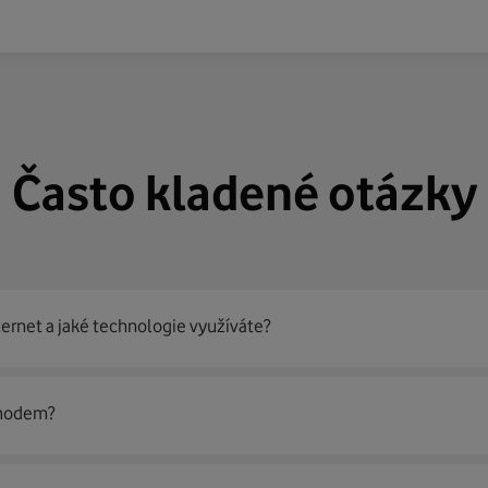
Často kladené otázky
ternet a jaké technologie využíváte?
out
99 % českých domácností
prostřednictvím několika technol
 modem?
jít nejoptimálnější řešení na vaší adrese.