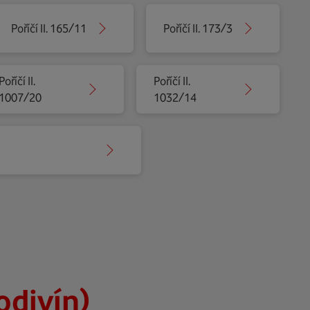
Poříčí II. 165/11
Poříčí II. 173/3
Poříčí II.
Poříčí II.
1007/20
1032/14
Podivín)