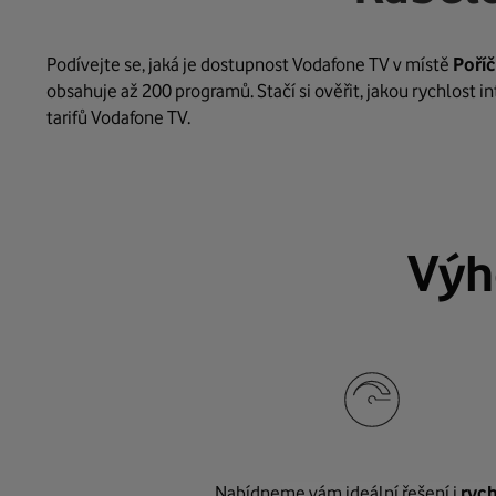
Podívejte se, jaká je dostupnost Vodafone TV v místě
Poříčí
obsahuje až 200 programů. Stačí si ověřit, jakou rychlost 
tarifů Vodafone TV.
Výh
Nabídneme vám ideální řešení i
rych