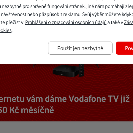
u nezbytné pro správné fungování stránek, jiné nám pomáhají zle
 návštěvnost nebo přizpůsobit reklamu. Svůj výběr můžete kdyko
te přečíst v
Prohlášení o zpracování osobních údajů
a také v
Zás
ookies
.
Použít jen nezbytné
Pov
ternetu vám dáme Vodafone TV již
50 Kč měsíčně