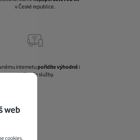
v České republice.
vnému internetu
pořídíte výhodně
i
další naše služby.
š web
e cookies.