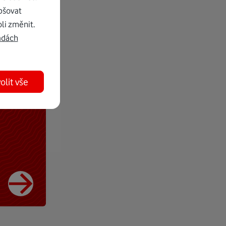
pšovat
li změnit.
adách
olit vše