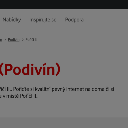
Nabídky
Inspirujte se
Podpora
ín
Podivín
Poříčí II.
. (Podivín)
čí II.. Pořiďte si kvalitní pevný internet na doma či si
v místě Poříčí II..