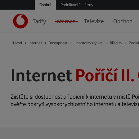
Osobní
Podnikatelé a firmy
Tarify
Internet
Televize
Obchod
Úvod
Internet
Dostupnost
Jihomoravský kraj
Břeclav
Podiv
Internet
Poříčí II
Zjistěte si dostupnost připojení k internetu v místě Poří
ověřte pokrytí vysokorychlostního internetu a televize 