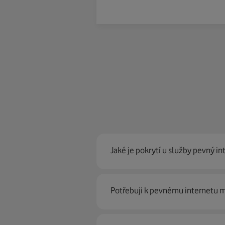
Jaké je pokrytí u služby pevný in
Pevný internet můžeme nabídn
Potřebuji k pevnému internetu
optické sítě. Díky tomu umíme na