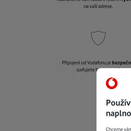
na vaší adrese.
Připojení od Vodafonu je
bezpeč
surfujete bez starostí.
Použív
naplno
Chceme vám 