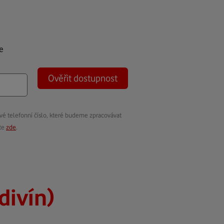
e
Ověřit dostupnost
vé telefonní číslo, které budeme zpracovávat
ete
zde
.
odivín)