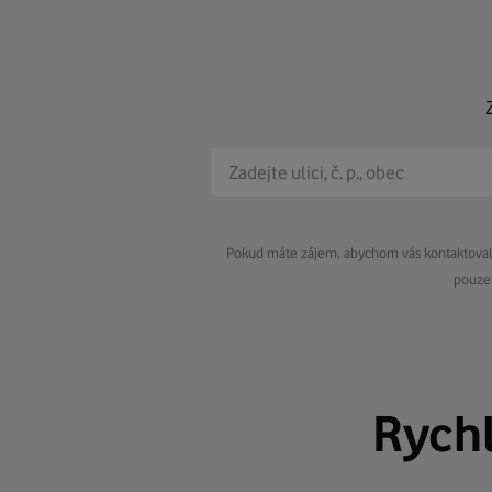
Pokud máte zájem, abychom vás kontaktovali 
pouze 
Rych