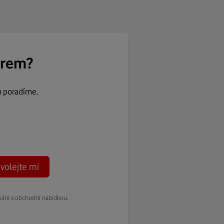
ěrem?
m poradíme.
volejte mi
váni s obchodní nabídkou.