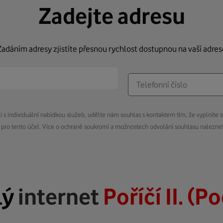
Zadejte adresu
Zadáním adresy zjistíte přesnou rychlost dostupnou na vaší adres
s individuální nabídkou služeb, udělte nám souhlas s kontaktem tím, že vyplníte s
pro tento účel. Více o ochraně soukromí a možnostech odvolání souhlasu nalezn
lý
internet
Poříčí II. (P