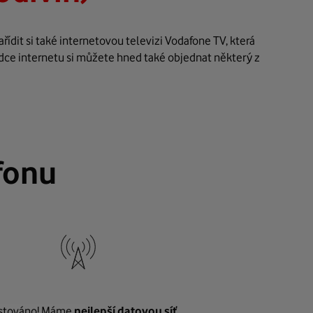
ídit si také internetovou televizi Vodafone TV, která
dce internetu si můžete hned také objednat některý z
fonu
stováno! Máme
nejlepší datovou síť