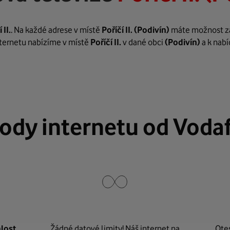
 II.
. Na každé adrese v místě
Poříčí II.
(Podivín)
máte možnost zař
internetu nabízíme v místě
Poříčí II.
v dané obci
(Podivín)
a k nabí
ody internetu od Voda
lost
Žádné datové limity! Náš internet na
Ote