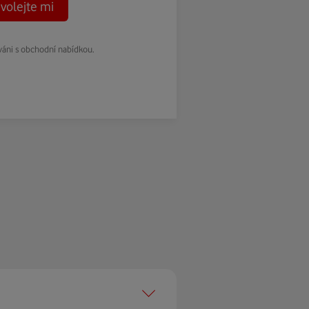
volejte mi
váni s obchodní nabídkou.