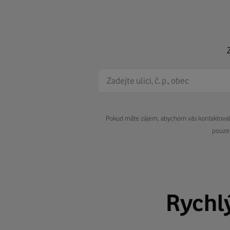
Pokud máte zájem, abychom vás kontaktovali 
pouze 
Rychl