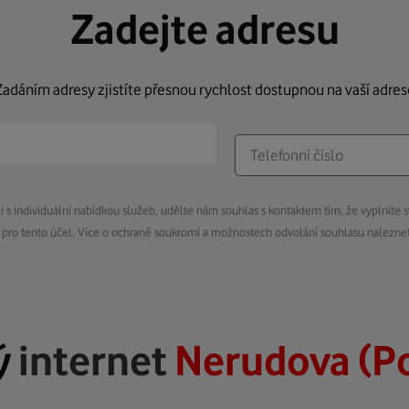
Zadejte adresu
Zadáním adresy zjistíte přesnou rychlost dostupnou na vaší adres
s individuální nabídkou služeb, udělte nám souhlas s kontaktem tím, že vyplníte s
pro tento účel. Více o ochraně soukromí a možnostech odvolání souhlasu nalezn
ý
internet
Nerudova (Po