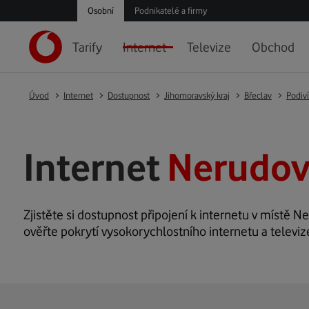
Osobní
Podnikatelé a firmy
Tarify
Internet
Televize
Obchod
Úvod
Internet
Dostupnost
Jihomoravský kraj
Břeclav
Podiv
Internet
Nerudova
Zjistěte si dostupnost připojení k internetu v místě Ne
ověřte pokrytí vysokorychlostního internetu a televi