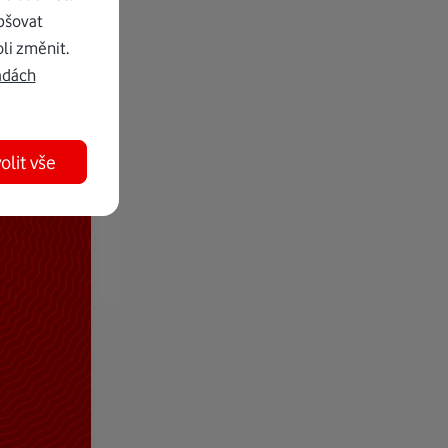
pšovat
li změnit.
adách
olit vše