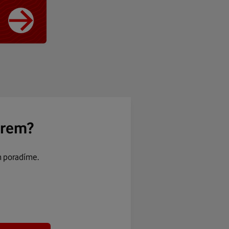
ěrem?
m poradíme.