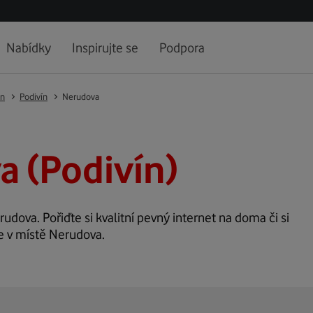
Nabídky
Inspirujte se
Podpora
ín
Podivín
Nerudova
 (Podivín)
rudova. Pořiďte si kvalitní pevný internet na doma či si
ze v místě Nerudova.