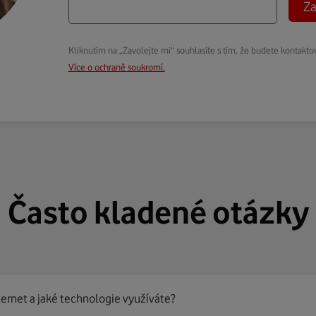
Za
Kliknutím na „Zavolejte mi“ souhlasíte s tím, že budete kontakto
Více o ochraně soukromí.
Často kladené otázky
ternet a jaké technologie využíváte?