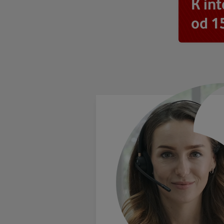
K in
od 1