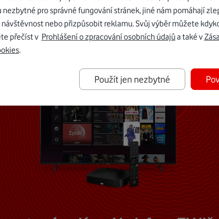
u nezbytné pro správné fungování stránek, jiné nám pomáhají zle
Mohlo by vás zajímat
 návštěvnost nebo přizpůsobit reklamu. Svůj výběr můžete kdyko
te přečíst v
Prohlášení o zpracování osobních údajů
a také v
Zás
ookies
.
Použít jen nezbytné
Pov