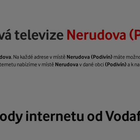
vá televize
Nerudova (P
dova
. Na každé adrese v místě
Nerudova
(Podivín)
máte možnost
internetu nabízíme v místě
Nerudova
v dané obci
(Podivín)
a k na
ody internetu od Voda