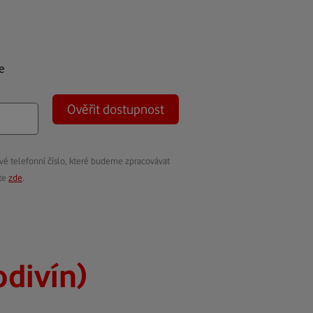
e
Ověřit dostupnost
vé telefonní číslo, které budeme zpracovávat
ete
zde
.
divín)