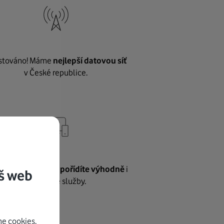
stováno! Máme
nejlepší datovou síť
v České republice.
vnému internetu
pořídíte výhodně
i
š web
další naše služby.
e cookies.