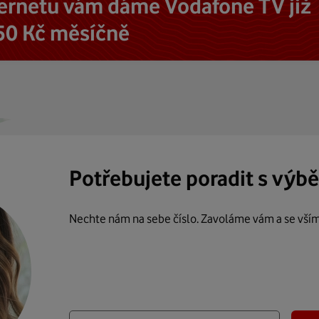
ternetu vám dáme Vodafone TV již
50 Kč měsíčně
Potřebujete poradit s výb
Nechte nám na sebe číslo. Zavoláme vám a se vší