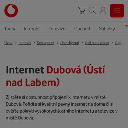
In
Tarify
Internet
Televize
Obchod
Nabídky
Úvod
Internet
Dostupnost
Ústecký kraj
Ústí nad Labem
Ústí na
Internet
Dubová (Ústí
nad Labem)
Zjistěte si dostupnost připojení k internetu v místě
Dubová. Pořiďte si kvalitní pevný internet na doma či si
ověřte pokrytí vysokorychlostního internetu a televize v
místě Dubová.