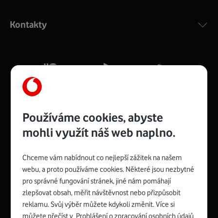
Výkonný bezdrátový modem s Wi-Fi standardem 802.11
ac a pokrytím ve dvou pásmech 2,4 i 5 GHz, který zajistí
Kontakty
silný signál pro celou domácnost. Kompaktní rozměry 21
x 16 x 4 cm, 4 Gigabitové LAN porty a rychlost až 500
Mb/s.
Více o COMPAL CH7465VF
Používáme cookies, abyste
mohli využít náš web naplno.
Chceme vám nabídnout co nejlepší zážitek na našem
Spojte se s Vodafonem
webu, a proto používáme cookies. Některé jsou nezbytné
pro správné fungování stránek, jiné nám pomáhají
Zyxel VMG8623-T50B
:
zlepšovat obsah, měřit návštěvnost nebo přizpůsobit
Rozměry modemu jsou 16 x 22 x 7,5 cm (včetně stojánku)
reklamu. Svůj výběr můžete kdykoli změnit. Více si
a nabízí 4 gigabitové LAN porty a bezdrátové připojení Wi-
můžete přečíst v
Prohlášení o zpracování osobních údajů