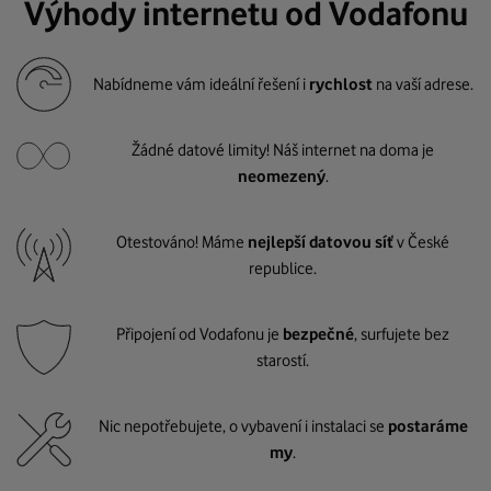
Výhody internetu od Vodafonu
Nabídneme vám ideální řešení i
rychlost
na vaší adrese.
Žádné datové limity! Náš internet na doma je
neomezený
.
Otestováno! Máme
nejlepší datovou síť
v České
republice.
Připojení od Vodafonu je
bezpečné
, surfujete bez
starostí.
Nic nepotřebujete, o vybavení i instalaci se
postaráme
my
.