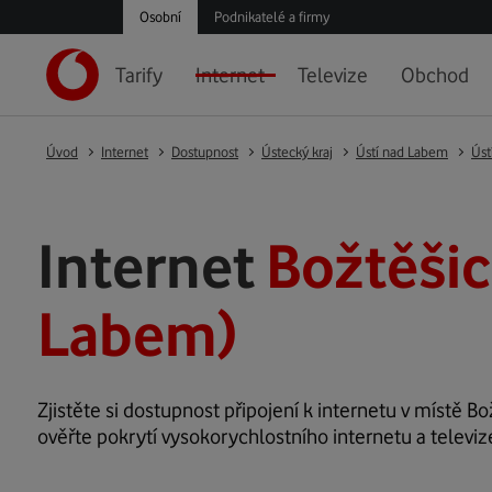
Osobní
Podnikatelé a firmy
Tarify
Internet
Televize
Obchod
Úvod
Internet
Dostupnost
Ústecký kraj
Ústí nad Labem
Úst
Internet
Božtěšic
Labem)
Zjistěte si dostupnost připojení k internetu v místě Bož
ověřte pokrytí vysokorychlostního internetu a televiz