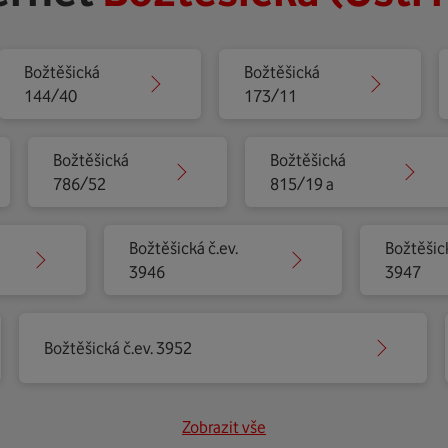
Božtěšická
Božtěšická
144/40
173/11
Božtěšická
Božtěšická
786/52
815/19 a
Božtěšická č.ev.
Božtěšick
3946
3947
Božtěšická č.ev. 3952
Zobrazit vše