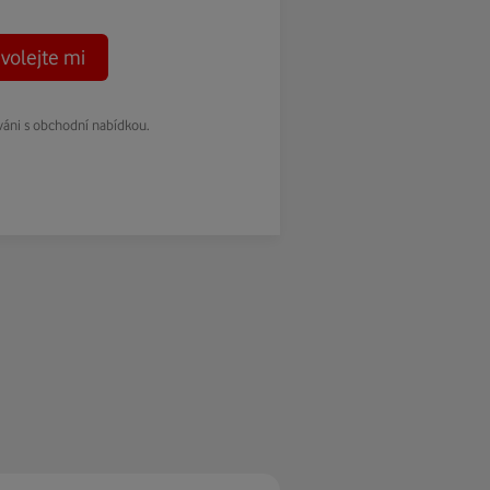
volejte mi
váni s obchodní nabídkou.