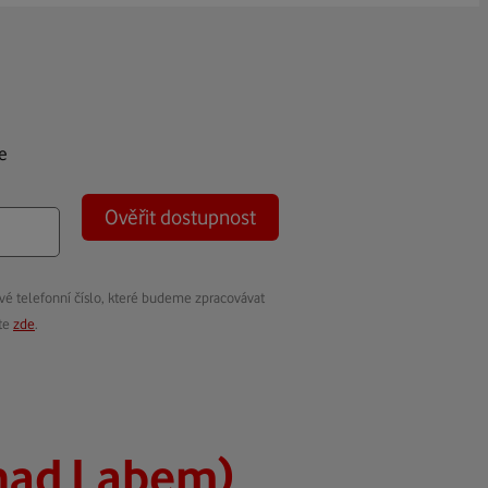
e
Ověřit dostupnost
vé telefonní číslo, které budeme zpracovávat
ete
zde
.
 nad Labem)