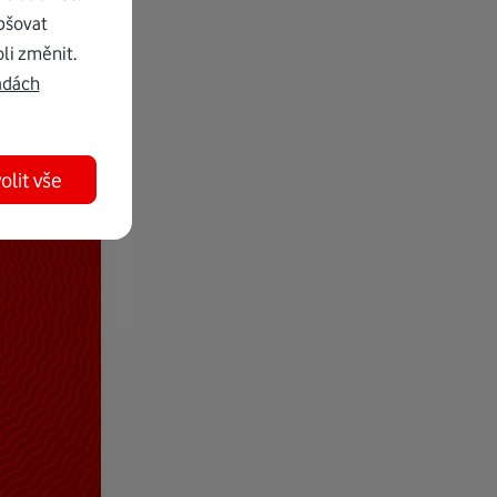
pšovat
li změnit.
adách
olit vše