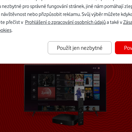
u nezbytné pro správné fungování stránek, jiné nám pomáhají zle
 návštěvnost nebo přizpůsobit reklamu. Svůj výběr můžete kdyko
Mohlo by vás zajímat
te přečíst v
Prohlášení o zpracování osobních údajů
a také v
Zás
ookies
.
Použít jen nezbytné
Pov