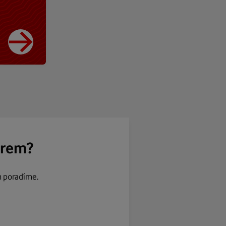
ěrem?
m poradíme.