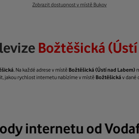
Zobrazit dostupnost v místě Bukov
levize
Božtěšická (Úst
ěšická
. Na každé adrese v místě
Božtěšická
(Ústí nad Labem)
m
it, jakou rychlost internetu nabízíme v místě
Božtěšická
v dané 
ody internetu od Voda