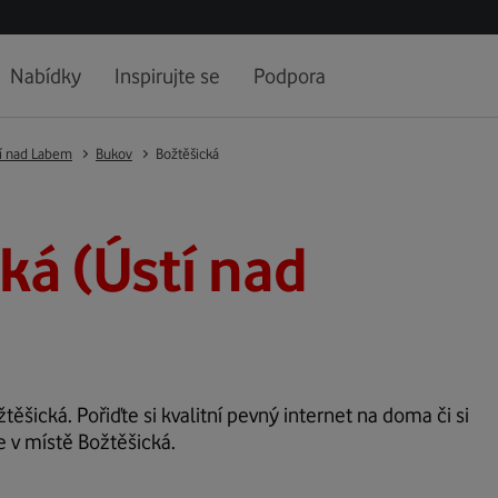
Nabídky
Inspirujte se
Podpora
í nad Labem
Bukov
Božtěšická
ká (Ústí nad
těšická. Pořiďte si kvalitní pevný internet na doma či si
e v místě Božtěšická.