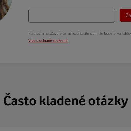
Za
Kliknutím na „Zavolejte mi“ souhlasíte s tím, že budete kontakto
Více o ochraně soukromí.
Často kladené otázky