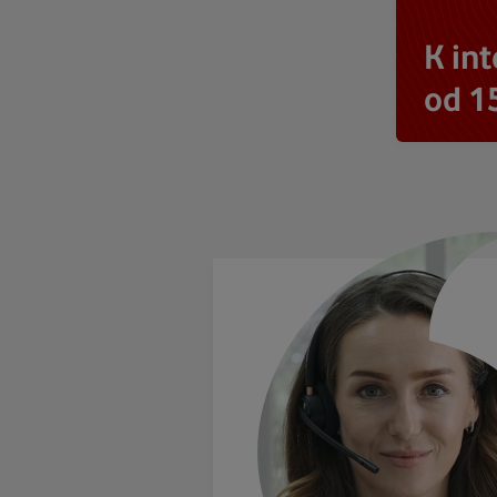
K in
od 1