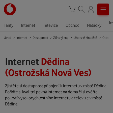
In
Tarify
Internet
Televize
Obchod
Nabídky
Úvod
Internet
Dostupnost
Zlínský kraj
Uherské Hradiště
Ostrožs
Internet
Dědina
(Ostrožská Nová Ves)
Zjistěte si dostupnost připojení k internetu v místě Dědina.
Pořiďte si kvalitní pevný internet na doma či si ověřte
pokrytí vysokorychlostního internetu a televize v místě
Dědina.