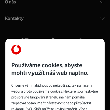
O nás
COMPAL CH7465VF
:
Výkonný bezdrátový modem s Wi-Fi standardem 802.11
ac a pokrytím ve dvou pásmech 2,4 i 5 GHz, který zajistí
Kontakty
silný signál pro celou domácnost. Kompaktní rozměry 21
x 16 x 4 cm, 4 Gigabitové LAN porty a rychlost až 500
Mb/s.
Více o COMPAL CH7465VF
Používáme cookies, abyste
mohli využít náš web naplno.
Chceme vám nabídnout co nejlepší zážitek na našem
Spojte se s Vodafonem
webu, a proto používáme cookies. Některé jsou nezbytné
pro správné fungování stránek, jiné nám pomáhají
Zyxel VMG8623-T50B
:
zlepšovat obsah, měřit návštěvnost nebo přizpůsobit
Rozměry modemu jsou 16 x 22 x 7,5 cm (včetně stojánku)
reklamu. Svůj výběr můžete kdykoli změnit. Více si