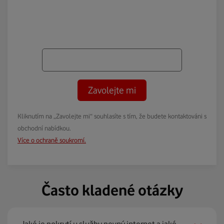
Zavolejte mi
Kliknutím na „Zavolejte mi“ souhlasíte s tím, že budete kontaktováni s
obchodní nabídkou.
Více o ochraně soukromí.
Často kladené otázky
Jaké je pokrytí u služby pevný internet a jaké