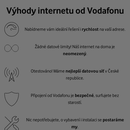
Výhody internetu od Vodafonu
Nabídneme vám ideální řešení i
rychlost
na vaší adrese.
Žádné datové limity! Náš internet na doma je
neomezený
.
Otestováno! Máme
nejlepší datovou síť
v České
republice.
Připojení od Vodafonu je
bezpečné
, surfujete bez
starostí.
Nic nepotřebujete, o vybavení i instalaci se
postaráme
my
.