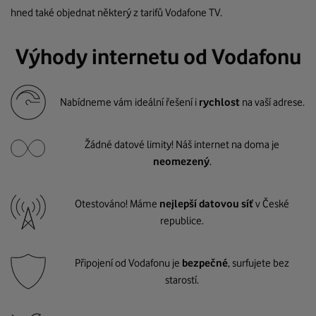
hned také objednat některý z tarifů Vodafone TV.
Výhody internetu od Vodafonu
Nabídneme vám ideální řešení i
rychlost
na vaší adrese.
Žádné datové limity! Náš internet na doma je
neomezený
.
Otestováno! Máme
nejlepší datovou síť
v České
republice.
Připojení od Vodafonu je
bezpečné
, surfujete bez
starostí.