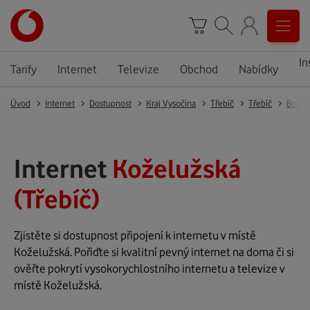
In
Tarify
Internet
Televize
Obchod
Nabídky
Úvod
Internet
Dostupnost
Kraj Vysočina
Třebíč
Třebíč
Borov
Internet
Koželužská
(Třebíč)
Zjistěte si dostupnost připojení k internetu v místě
Koželužská. Pořiďte si kvalitní pevný internet na doma či si
ověřte pokrytí vysokorychlostního internetu a televize v
místě Koželužská.