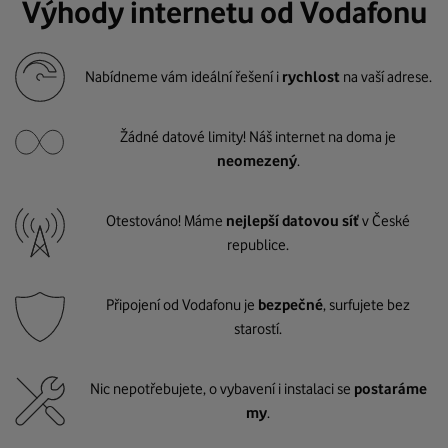
Výhody internetu od Vodafonu
Nabídneme vám ideální řešení i
rychlost
na vaší adrese.
Žádné datové limity! Náš internet na doma je
neomezený
.
Otestováno! Máme
nejlepší datovou síť
v České
republice.
Připojení od Vodafonu je
bezpečné
, surfujete bez
starostí.
Nic nepotřebujete, o vybavení i instalaci se
postaráme
my
.