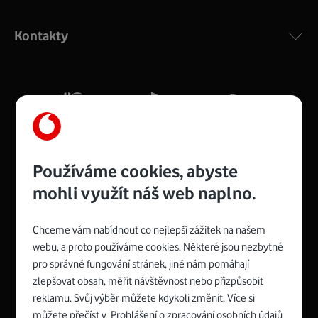
Výkonný bezdrátový modem s Wi-Fi standardem 802.11
ac a pokrytím ve dvou pásmech 2,4 i 5 GHz, který zajistí
Kontakty
silný signál pro celou domácnost. Kompaktní rozměry 21
x 16 x 4 cm, 4 Gigabitové LAN porty a rychlost až 500
Mb/s.
Více o COMPAL CH7465VF
Používáme cookies, abyste
mohli využít náš web naplno.
Chceme vám nabídnout co nejlepší zážitek na našem
Spojte se s Vodafonem
webu, a proto používáme cookies. Některé jsou nezbytné
pro správné fungování stránek, jiné nám pomáhají
Zyxel VMG8623-T50B
:
zlepšovat obsah, měřit návštěvnost nebo přizpůsobit
Rozměry modemu jsou 16 x 22 x 7,5 cm (včetně stojánku)
reklamu. Svůj výběr můžete kdykoli změnit. Více si
a nabízí 4 gigabitové LAN porty a bezdrátové připojení Wi-
můžete přečíst v
Prohlášení o zpracování osobních údajů