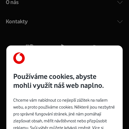
O nás
COMPAL CH7465VF
:
Výkonný bezdrátový modem s Wi-Fi standardem 802.11
ac a pokrytím ve dvou pásmech 2,4 i 5 GHz, který zajistí
Kontakty
silný signál pro celou domácnost. Kompaktní rozměry 21
x 16 x 4 cm, 4 Gigabitové LAN porty a rychlost až 500
Mb/s.
Více o COMPAL CH7465VF
Používáme cookies, abyste
mohli využít náš web naplno.
Chceme vám nabídnout co nejlepší zážitek na našem
Spojte se s Vodafonem
webu, a proto používáme cookies. Některé jsou nezbytné
pro správné fungování stránek, jiné nám pomáhají
Zyxel VMG8623-T50B
:
zlepšovat obsah, měřit návštěvnost nebo přizpůsobit
Rozměry modemu jsou 16 x 22 x 7,5 cm (včetně stojánku)
reklamu. Svůj výběr můžete kdykoli změnit. Více si