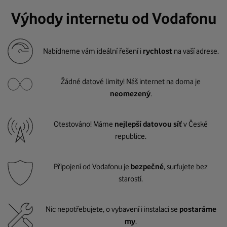
Výhody internetu od Vodafonu
Nabídneme vám ideální řešení i
rychlost
na vaší adrese.
Žádné datové limity! Náš internet na doma je
neomezený
.
Otestováno! Máme
nejlepší datovou síť
v České
republice.
Připojení od Vodafonu je
bezpečné
, surfujete bez
starostí.
Nic nepotřebujete, o vybavení i instalaci se
postaráme
my
.