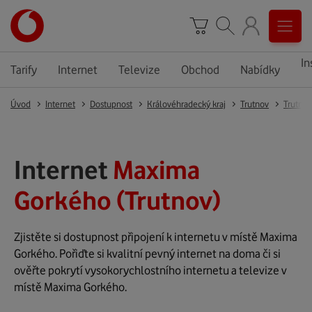
In
Tarify
Internet
Televize
Obchod
Nabídky
Úvod
Internet
Dostupnost
Královéhradecký kraj
Trutnov
Trutnov
Internet
Maxima
Gorkého (Trutnov)
Zjistěte si dostupnost připojení k internetu v místě Maxima
Gorkého. Pořiďte si kvalitní pevný internet na doma či si
ověřte pokrytí vysokorychlostního internetu a televize v
místě Maxima Gorkého.