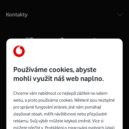
Výkonný bezdrátový modem s Wi-Fi standardem 802.11
ac a pokrytím ve dvou pásmech 2,4 i 5 GHz, který zajistí
Kontakty
silný signál pro celou domácnost. Kompaktní rozměry 21
x 16 x 4 cm, 4 Gigabitové LAN porty a rychlost až 500
Mb/s.
Více o COMPAL CH7465VF
Používáme cookies, abyste
mohli využít náš web naplno.
Chceme vám nabídnout co nejlepší zážitek na našem
Spojte se s Vodafonem
webu, a proto používáme cookies. Některé jsou nezbytné
pro správné fungování stránek, jiné nám pomáhají
Zyxel VMG8623-T50B
:
zlepšovat obsah, měřit návštěvnost nebo přizpůsobit
Rozměry modemu jsou 16 x 22 x 7,5 cm (včetně stojánku)
reklamu. Svůj výběr můžete kdykoli změnit. Více si
a nabízí 4 gigabitové LAN porty a bezdrátové připojení Wi-
můžete přečíst v
Prohlášení o zpracování osobních údajů