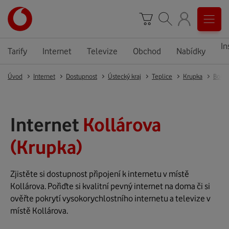
In
Tarify
Internet
Televize
Obchod
Nabídky
Úvod
Internet
Dostupnost
Ústecký kraj
Teplice
Krupka
Boho
Internet
Kollárova
(Krupka)
Zjistěte si dostupnost připojení k internetu v místě
Kollárova. Pořiďte si kvalitní pevný internet na doma či si
ověřte pokrytí vysokorychlostního internetu a televize v
místě Kollárova.