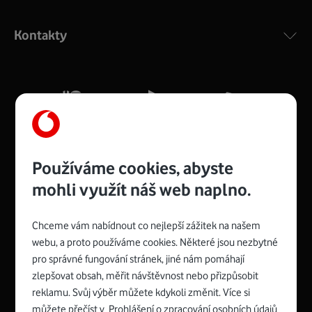
Výkonný bezdrátový modem s Wi-Fi standardem 802.11
ac a pokrytím ve dvou pásmech 2,4 i 5 GHz, který zajistí
Kontakty
silný signál pro celou domácnost. Kompaktní rozměry 21
x 16 x 4 cm, 4 Gigabitové LAN porty a rychlost až 500
Mb/s.
Více o COMPAL CH7465VF
Používáme cookies, abyste
mohli využít náš web naplno.
Chceme vám nabídnout co nejlepší zážitek na našem
Spojte se s Vodafonem
webu, a proto používáme cookies. Některé jsou nezbytné
pro správné fungování stránek, jiné nám pomáhají
Zyxel VMG8623-T50B
:
zlepšovat obsah, měřit návštěvnost nebo přizpůsobit
Rozměry modemu jsou 16 x 22 x 7,5 cm (včetně stojánku)
reklamu. Svůj výběr můžete kdykoli změnit. Více si
a nabízí 4 gigabitové LAN porty a bezdrátové připojení Wi-
můžete přečíst v
Prohlášení o zpracování osobních údajů