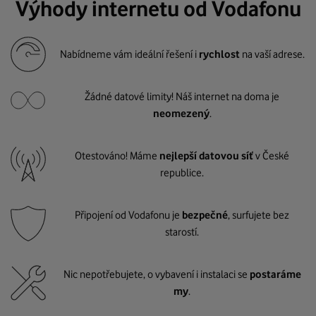
Výhody internetu od Vodafonu
Nabídneme vám ideální řešení i
rychlost
na vaší adrese.
Žádné datové limity! Náš internet na doma je
neomezený
.
Otestováno! Máme
nejlepší datovou síť
v České
republice.
Připojení od Vodafonu je
bezpečné
, surfujete bez
starostí.
Nic nepotřebujete, o vybavení i instalaci se
postaráme
my
.