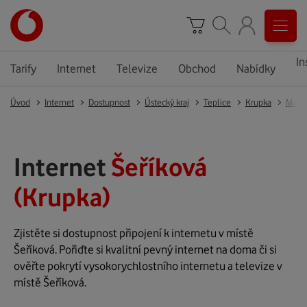
In
Tarify
Internet
Televize
Obchod
Nabídky
Úvod
Internet
Dostupnost
Ústecký kraj
Teplice
Krupka
Marš
Internet
Šeříková
(Krupka)
Zjistěte si dostupnost připojení k internetu v místě
Šeříková. Pořiďte si kvalitní pevný internet na doma či si
ověřte pokrytí vysokorychlostního internetu a televize v
místě Šeříková.