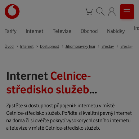
In
Tarify
Internet
Televize
Obchod
Nabídky
Úvod
Internet
Dostupnost
Jihomoravský kraj
Břeclav
Břeclav
Internet
Celnice-
středisko služeb
(Břeclav)
Zjistěte si dostupnost připojení k internetu v místě
Celnice-středisko služeb. Pořiďte si kvalitní pevný internet
na doma či si ověřte pokrytí vysokorychlostního internetu
a televize v místě Celnice-středisko služeb.