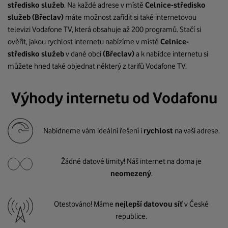
středisko služeb
. Na každé adrese v místě
Celnice-středisko
služeb
(Břeclav)
máte možnost zařídit si také internetovou
televizi Vodafone TV, která obsahuje až 200 programů. Stačí si
ověřit, jakou rychlost internetu nabízíme v místě
Celnice-
středisko služeb
v dané obci
(Břeclav)
a k nabídce internetu si
můžete hned také objednat některý z tarifů Vodafone TV.
Výhody internetu od Vodafonu
Nabídneme vám ideální řešení i
rychlost
na vaší adrese.
Žádné datové limity! Náš internet na doma je
neomezený
.
Otestováno! Máme
nejlepší datovou síť
v České
republice.