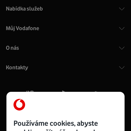
Nabídka služeb
Můj Vodafone
O nás
COMPAL CH7465VF
:
Výkonný bezdrátový modem s Wi-Fi standardem 802.11
ac a pokrytím ve dvou pásmech 2,4 i 5 GHz, který zajistí
Kontakty
silný signál pro celou domácnost. Kompaktní rozměry 21
x 16 x 4 cm, 4 Gigabitové LAN porty a rychlost až 500
Mb/s.
Více o COMPAL CH7465VF
Používáme cookies, abyste