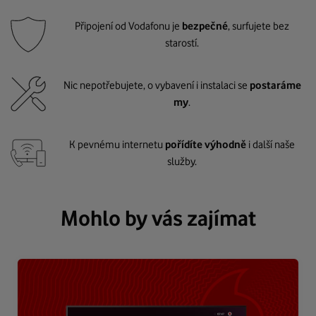
Připojení od Vodafonu je
bezpečné
, surfujete bez
starostí.
Nic nepotřebujete, o vybavení i instalaci se
postaráme
my
.
K pevnému internetu
pořídíte výhodně
i další naše
služby.
Mohlo by vás zajímat