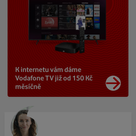
K internetu vám dáme
Vodafone TV již od 150 Kč
měsíčně