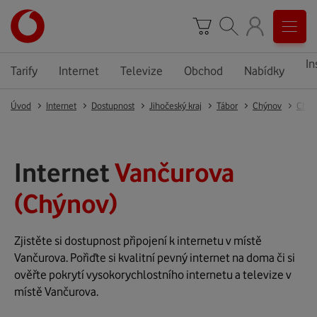
In
Tarify
Internet
Televize
Obchod
Nabídky
Úvod
Internet
Dostupnost
Jihočeský kraj
Tábor
Chýnov
Chýn
Internet
Vančurova
(Chýnov)
Zjistěte si dostupnost připojení k internetu v místě
Vančurova. Pořiďte si kvalitní pevný internet na doma či si
ověřte pokrytí vysokorychlostního internetu a televize v
místě Vančurova.