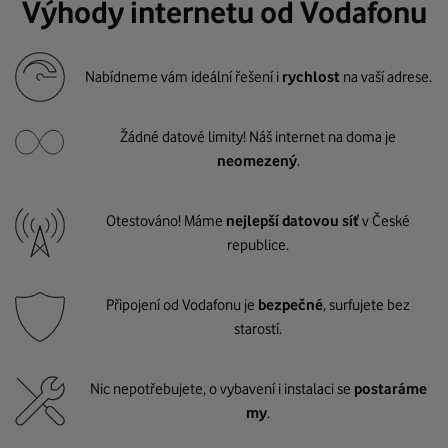
Výhody internetu od Vodafonu
Nabídneme vám ideální řešení i
rychlost
na vaší adrese.
Žádné datové limity! Náš internet na doma je
neomezený
.
Otestováno! Máme
nejlepší datovou síť
v České
republice.
Připojení od Vodafonu je
bezpečné
, surfujete bez
starostí.
Nic nepotřebujete, o vybavení i instalaci se
postaráme
my
.