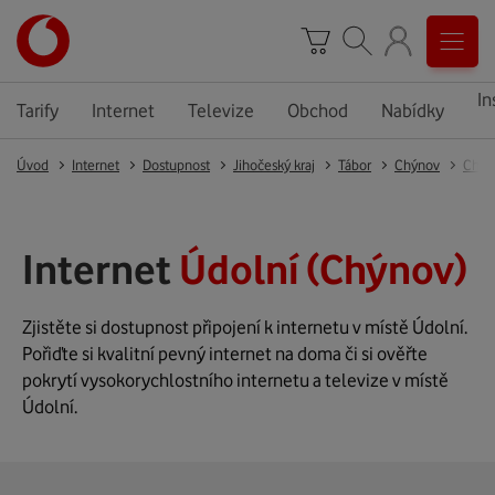
In
Tarify
Internet
Televize
Obchod
Nabídky
Úvod
Internet
Dostupnost
Jihočeský kraj
Tábor
Chýnov
Chýn
Internet
Údolní (Chýnov)
Zjistěte si dostupnost připojení k internetu v místě Údolní.
Pořiďte si kvalitní pevný internet na doma či si ověřte
pokrytí vysokorychlostního internetu a televize v místě
Údolní.