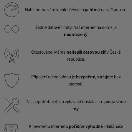
Nabídneme vám ideální řešení i
rychlost
na vaší adrese.
Žádné datové limity! Náš internet na doma je
neomezený
.
Otestováno! Máme
nejlepší datovou síť
v České
republice.
Připojení od Vodafonu je
bezpečné
, surfujete bez
starostí.
Nic nepotřebujete, o vybavení i instalaci se
postaráme
my
.
K pevnému internetu
pořídíte výhodně
i další naše