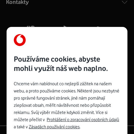
Kontakty
silný signál pro celou domácnost. Kompaktní rozměry 21
x 16 x 4 cm, 4 Gigabitové LAN porty a rychlost až 500
Mb/s.
Více o COMPAL CH7465VF
Používáme cookies, abyste
mohli využít náš web naplno.
Chceme vám nabídnout co nejlepší zážitek na našem
Spojte se s Vodafonem
webu, a proto používáme cookies. Některé jsou nezbytné
pro správné fungování stránek, jiné nám pomáhají
Zyxel VMG8623-T50B
:
zlepšovat obsah, měřit návštěvnost nebo přizpůsobit
Rozměry modemu jsou 16 x 22 x 7,5 cm (včetně stojánku)
reklamu. Svůj výběr můžete kdykoli změnit. Více si
a nabízí 4 gigabitové LAN porty a bezdrátové připojení Wi-
můžete přečíst v
Prohlášení o zpracování osobních údajů
Fi ve verzích 802.11 b/g/n/ac pro frekvenci 2,4 GHz a
a také v
Zásadách používání cookies
.
802.11 a/b/g/n/ac pro frekvenci 5 GHz s rychlostí až 866