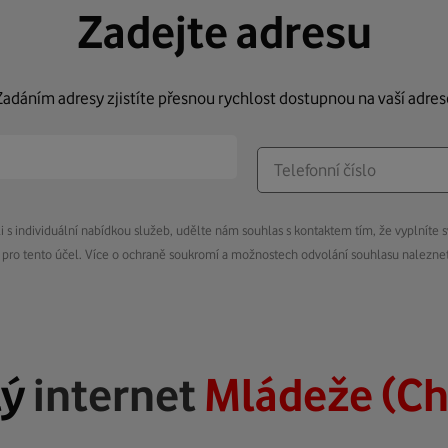
Zadejte adresu
Zadáním adresy zjistíte přesnou rychlost dostupnou na vaší adres
s individuální nabídkou služeb, udělte nám souhlas s kontaktem tím, že vyplníte s
pro tento účel. Více o ochraně soukromí a možnostech odvolání souhlasu nalezn
lý
internet
Mládeže (C