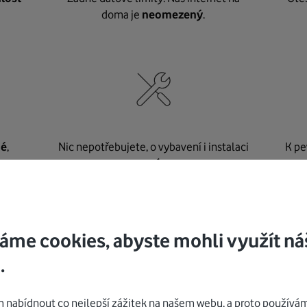
doma je
neomezený
.
né
,
Nic nepotřebujete, o vybavení i instalaci
K pe
se
postaráme my
.
áme cookies, abyste mohli využít ná
Mohlo by vás zajímat
.
nabídnout co nejlepší zážitek na našem webu, a proto používám