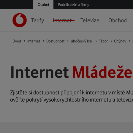
Osobní
Podnikatelé a firmy
Tarify
Internet
Televize
Obchod
Úvod
Internet
Dostupnost
Jihočeský kraj
Tábor
Chýnov
Internet
Mládeže
Zjistěte si dostupnost připojení k internetu v místě Ml
ověřte pokrytí vysokorychlostního internetu a televiz