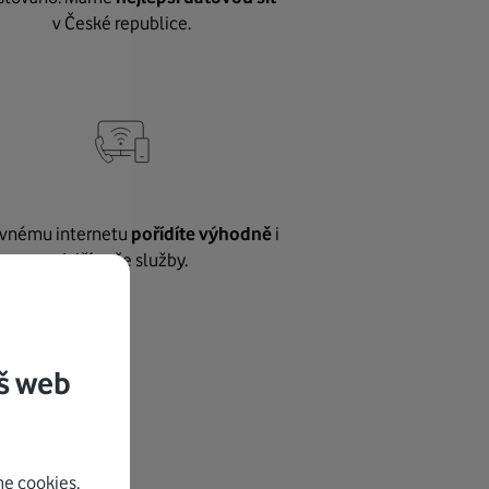
v České republice.
vnému internetu
pořídíte výhodně
i
další naše služby.
š web
e cookies.