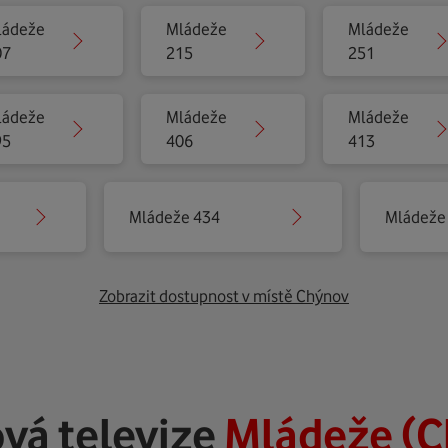
ládeže
Mládeže
Mládeže
07
215
251
ládeže
Mládeže
Mládeže
95
406
413
Mládeže 434
Mládeže
Zobrazit dostupnost v místě Chýnov
vá televize
Mládeže (C