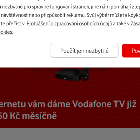
u nezbytné pro správné fungování stránek, jiné nám pomáhají zle
 návštěvnost nebo přizpůsobit reklamu. Svůj výběr můžete kdyko
te přečíst v
Prohlášení o zpracování osobních údajů
a také v
Zás
ookies
.
Použít jen nezbytné
Pov
ternetu vám dáme Vodafone TV již
50 Kč měsíčně