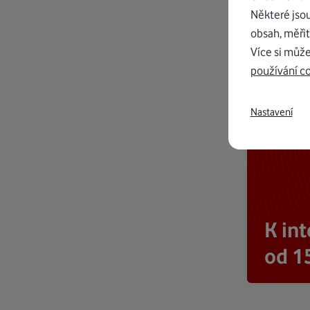
Některé jso
obsah, měřit
Více si může
používání c
Nastavení
K in
od 1