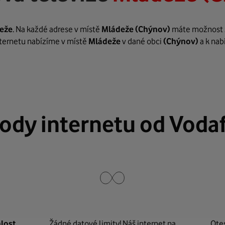
eže
. Na každé adrese v místě
Mládeže
(Chýnov)
máte možnost za
internetu nabízíme v místě
Mládeže
v dané obci
(Chýnov)
a k nab
ody internetu od Voda
lost
Žádné datové limity! Náš internet na
Ote