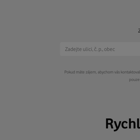
Pokud máte zájem, abychom vás kontaktovali 
pouze 
Rych