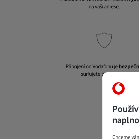
na vaší adrese.
Připojení od Vodafonu je
bezpeč
surfujete bez starostí.
Použív
naplno
Chceme vám 