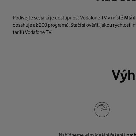
Podívejte se, jaká je dostupnost Vodafone TV v místě
Mlád
obsahuje až 200 programů. Stačí si ověřit, jakou rychlost 
tarifů Vodafone TV.
Výh
Nabídneme vám ideální řešení i
rych