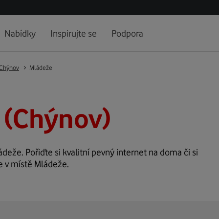
Nabídky
Inspirujte se
Podpora
Chýnov
Mládeže
 (Chýnov)
ádeže. Pořiďte si kvalitní pevný internet na doma či si
e v místě Mládeže.