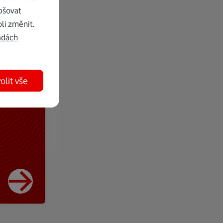
pšovat
li změnit.
adách
olit vše