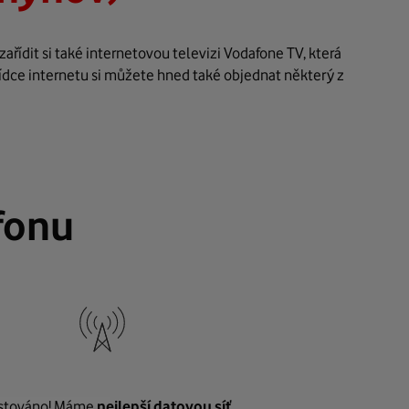
řídit si také internetovou televizi Vodafone TV, která
ídce internetu si můžete hned také objednat některý z
fonu
stováno! Máme
nejlepší datovou síť