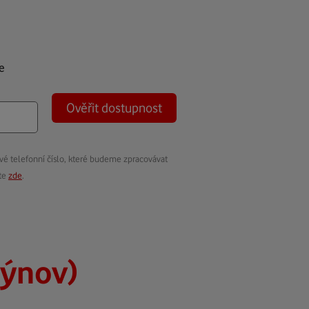
e
Ověřit dostupnost
vé telefonní číslo, které budeme zpracovávat
ete
zde
.
hýnov)