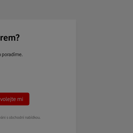
ěrem?
m poradíme.
volejte mi
váni s obchodní nabídkou.