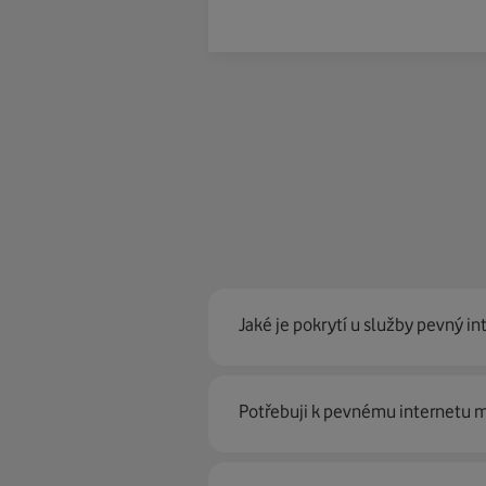
Jaké je pokrytí u služby pevný in
Pevný internet můžeme nabídn
Potřebuji k pevnému internetu
optické sítě. Díky tomu umíme na