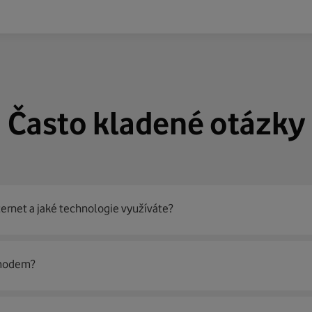
Často kladené otázky
ternet a jaké technologie využíváte?
out
99 % českých domácností
prostřednictvím několika technol
 modem?
jít nejoptimálnější řešení na vaší adrese.