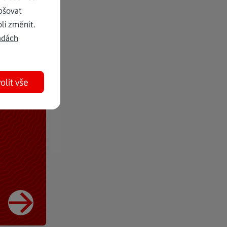
pšovat
li změnit.
adách
olit vše