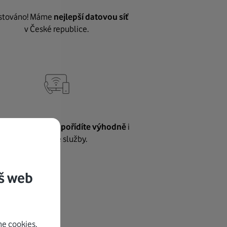
stováno! Máme
nejlepší datovou síť
v České republice.
vnému internetu
pořídíte výhodně
i
další naše služby.
š web
e cookies.