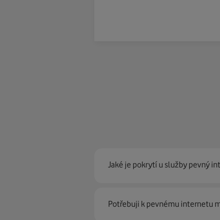
Jaké je pokrytí u služby pevný in
Pevný internet můžeme nabídn
Potřebuji k pevnému internetu
optické sítě. Díky tomu umíme na