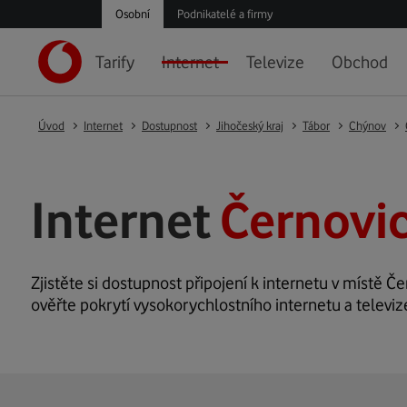
Osobní
Podnikatelé a firmy
Tarify
Internet
Televize
Obchod
Úvod
Internet
Dostupnost
Jihočeský kraj
Tábor
Chýnov
Internet
Černovi
Zjistěte si dostupnost připojení k internetu v místě Če
ověřte pokrytí vysokorychlostního internetu a televiz