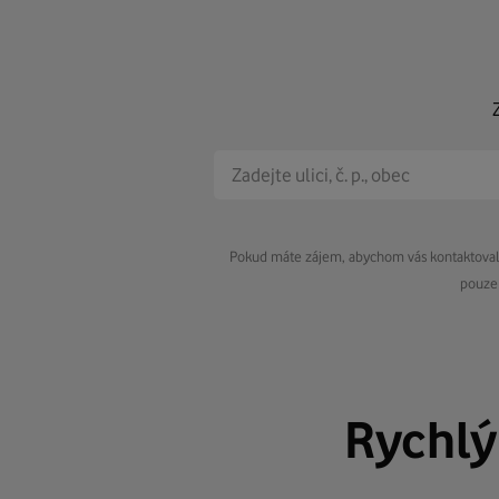
Pokud máte zájem, abychom vás kontaktovali 
pouze 
Rychl