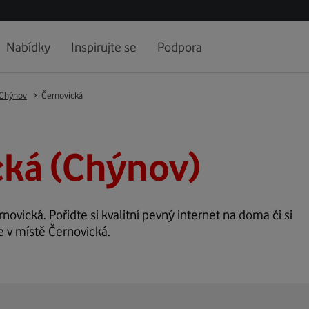
Nabídky
Inspirujte se
Podpora
Chýnov
Černovická
cká (Chýnov)
rnovická. Pořiďte si kvalitní pevný internet na doma či si
e v místě Černovická.