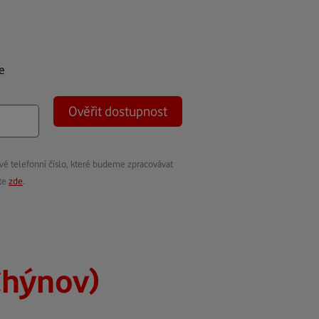
e
Ověřit dostupnost
vé telefonní číslo, které budeme zpracovávat
ete
zde
.
Chýnov)