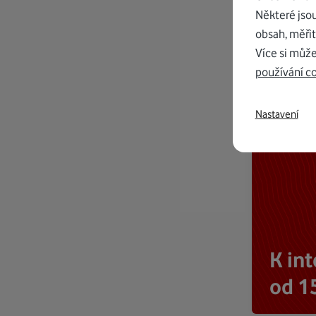
Některé jso
obsah, měřit
Více si může
používání c
Nastavení
K in
od 1