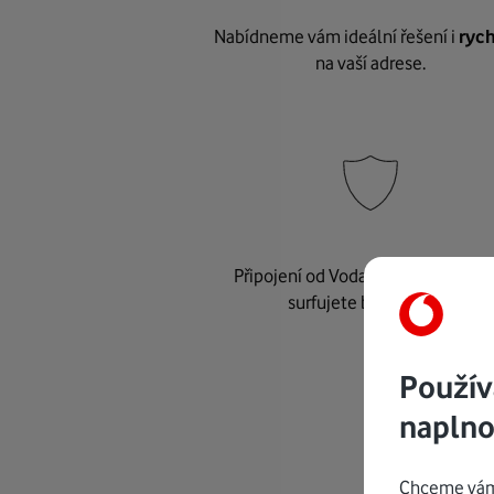
Nabídneme vám ideální řešení i
rych
na vaší adrese.
Připojení od Vodafonu je
bezpeč
surfujete bez starostí.
Použív
naplno
Chceme vám 