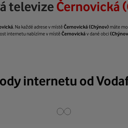
á televize
Černovická 
ovická
. Na každé adrese v místě
Černovická
(Chýnov)
máte možn
hlost internetu nabízíme v místě
Černovická
v dané obci
(Chýnov
ody internetu od Voda