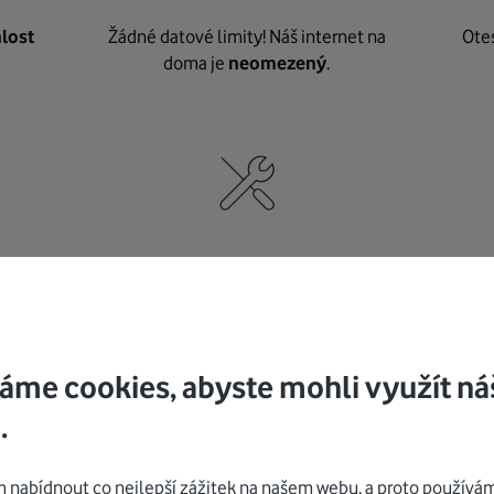
lost
Žádné datové limity! Náš internet na
Ote
doma je
neomezený
.
né
,
Nic nepotřebujete, o vybavení i instalaci
K pe
se
postaráme my
.
áme cookies, abyste mohli využít ná
.
Mohlo by vás zajímat
nabídnout co nejlepší zážitek na našem webu, a proto používám