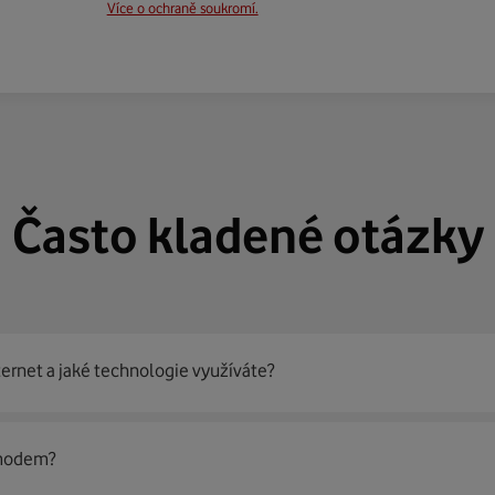
Více o ochraně soukromí.
Často kladené otázky
ternet a jaké technologie využíváte?
out
99 % českých domácností
prostřednictvím několika technol
 modem?
jít nejoptimálnější řešení na vaší adrese.