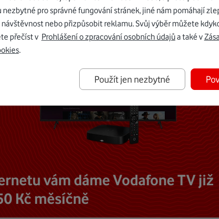
u nezbytné pro správné fungování stránek, jiné nám pomáhají zle
 návštěvnost nebo přizpůsobit reklamu. Svůj výběr můžete kdyko
te přečíst v
Prohlášení o zpracování osobních údajů
a také v
Zás
ookies
.
Použít jen nezbytné
Pov
ternetu vám dáme Vodafone TV již
50 Kč měsíčně