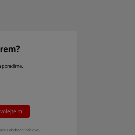
ěrem?
m poradíme.
volejte mi
váni s obchodní nabídkou.