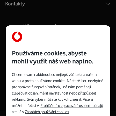
Kontakty
silný signál pro celou domácnost. Kompaktní rozměry 21
x 16 x 4 cm, 4 Gigabitové LAN porty a rychlost až 500
Mb/s.
Více o COMPAL CH7465VF
Používáme cookies, abyste
mohli využít náš web naplno.
Chceme vám nabídnout co nejlepší zážitek na našem
Spojte se s Vodafonem
webu, a proto používáme cookies. Některé jsou nezbytné
pro správné fungování stránek, jiné nám pomáhají
Zyxel VMG8623-T50B
:
zlepšovat obsah, měřit návštěvnost nebo přizpůsobit
Rozměry modemu jsou 16 x 22 x 7,5 cm (včetně stojánku)
reklamu. Svůj výběr můžete kdykoli změnit. Více si
a nabízí 4 gigabitové LAN porty a bezdrátové připojení Wi-
můžete přečíst v
Prohlášení o zpracování osobních údajů
Fi ve verzích 802.11 b/g/n/ac pro frekvenci 2,4 GHz a
a také v
Zásadách používání cookies
.