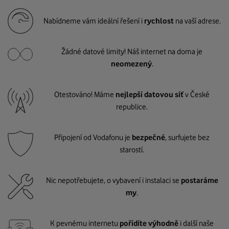
Nabídneme vám ideální řešení i
rychlost
na vaší adrese.
Žádné datové limity! Náš internet na doma je
neomezený
.
Otestováno! Máme
nejlepší datovou síť
v České
republice.
Připojení od Vodafonu je
bezpečné
, surfujete bez
starostí.
Nic nepotřebujete, o vybavení i instalaci se
postaráme
my
.
K pevnému internetu
pořídíte výhodně
i další naše