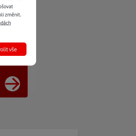
pšovat
li změnit.
adách
olit vše