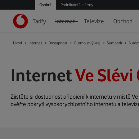
Osobní
Podnikatelé a firmy
Tarify
Internet
Televize
Obchod
Úvod
Internet
Dostupnost
Olomoucký kraj
Šumperk
Bludo
Internet
Ve Slévi
Zjistěte si dostupnost připojení k internetu v místě Ve 
ověřte pokrytí vysokorychlostního internetu a televize