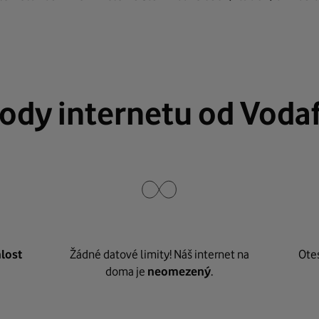
ody internetu od Voda
lost
Žádné datové limity! Náš internet na
Ote
doma je
neomezený
.