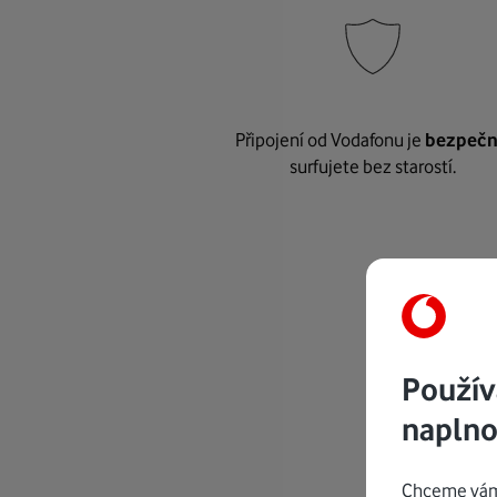
Připojení od Vodafonu je
bezpeč
surfujete bez starostí.
Použív
naplno
Chceme vám 