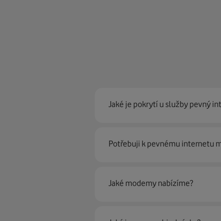
Jaké je pokrytí u služby pevný in
Pevný internet můžeme nabídn
Potřebuji k pevnému internetu
optické sítě. Díky tomu umíme na
Ano, potřebujete. Rádi vám ho 
Jaké modemy nabízíme?
Můžete samozřejmě využít i svůj
poradí naši proškolení prodejci 