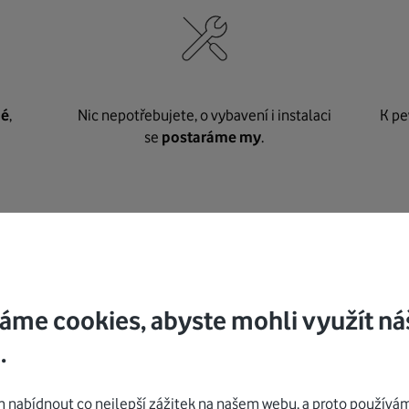
né
,
Nic nepotřebujete, o vybavení i instalaci
K pe
se
postaráme my
.
Mohlo by vás zajímat
áme cookies, abyste mohli využít ná
.
nabídnout co nejlepší zážitek na našem webu, a proto používám