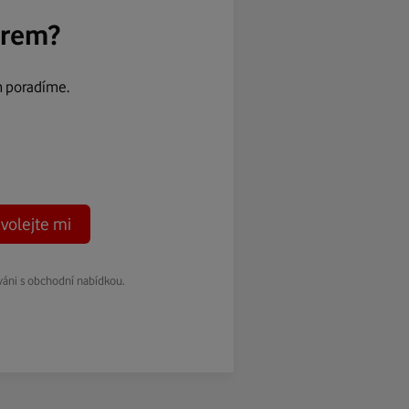
ěrem?
m poradíme.
volejte mi
váni s obchodní nabídkou.