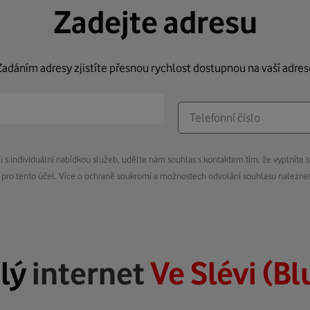
Zadejte adresu
Zadáním adresy zjistíte přesnou rychlost dostupnou na vaší adres
s individuální nabídkou služeb, udělte nám souhlas s kontaktem tím, že vyplníte s
pro tento účel. Více o ochraně soukromí a možnostech odvolání souhlasu nalezn
lý
internet
Ve Slévi (B