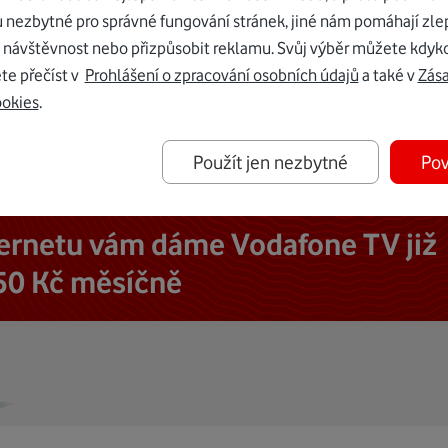
u nezbytné pro správné fungování stránek, jiné nám pomáhají zle
 návštěvnost nebo přizpůsobit reklamu. Svůj výběr můžete kdyko
te přečíst v
Prohlášení o zpracování osobních údajů
a také v
Zás
ookies
.
Použít jen nezbytné
Pov
ternetu vám dáme Vodafone TV již
50 Kč měsíčně