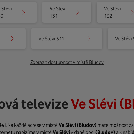
 Slévi
Ve Slévi
Ve Slévi
30
131
132
Ve Slévi 341
Ve Slévi
Zobrazit dostupnost v místě Bludov
ová televize
Ve Slévi (
évi
. Na každé adrese v místě
Ve Slévi
(Bludov)
máte možnost zaří
internetu nabízíme v místě
Ve Slévi
v dané obci
(Bludov)
a k nabí