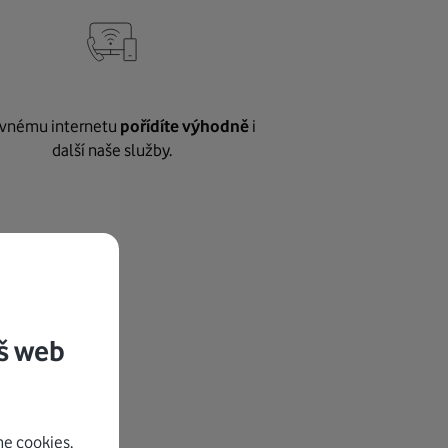
vnému internetu
pořídíte výhodně
i
další naše služby.
š web
e cookies.