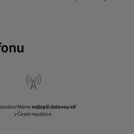
fonu
stováno! Máme
nejlepší datovou síť
v České republice.