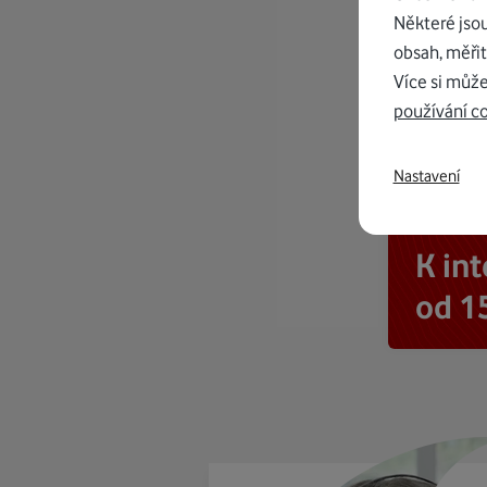
Některé jso
obsah, měřit
Více si může
používání c
Nastavení
K in
od 1