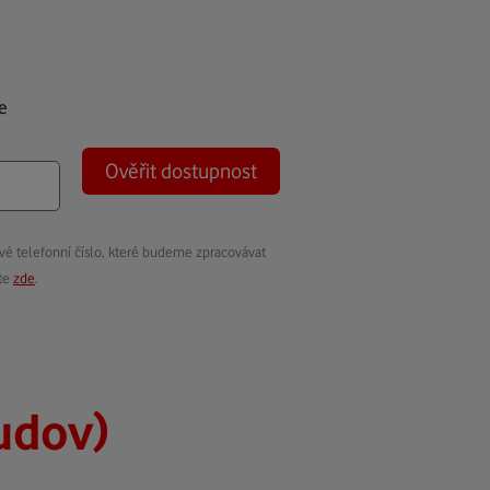
e
Ověřit dostupnost
vé telefonní číslo, které budeme zpracovávat
ete
zde
.
ludov)