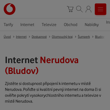
In
Tarify
Internet
Televize
Obchod
Nabídky
Úvod
Internet
Dostupnost
Olomoucký kraj
Šumperk
Bludov
Internet
Nerudova
(Bludov)
Zjistěte si dostupnost připojení k internetu v místě
Nerudova. Pořiďte si kvalitní pevný internet na doma či si
ověřte pokrytí vysokorychlostního internetu a televize v
místě Nerudova.