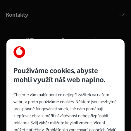
Výkonný bezdrátový modem s Wi-Fi standardem 802.11
ac a pokrytím ve dvou pásmech 2,4 i 5 GHz, který zajistí
Kontakty
silný signál pro celou domácnost. Kompaktní rozměry 21
x 16 x 4 cm, 4 Gigabitové LAN porty a rychlost až 500
Mb/s.
Více o COMPAL CH7465VF
Používáme cookies, abyste
mohli využít náš web naplno.
Chceme vám nabídnout co nejlepší zážitek na našem
Spojte se s Vodafonem
webu, a proto používáme cookies. Některé jsou nezbytné
pro správné fungování stránek, jiné nám pomáhají
Zyxel VMG8623-T50B
:
zlepšovat obsah, měřit návštěvnost nebo přizpůsobit
Rozměry modemu jsou 16 x 22 x 7,5 cm (včetně stojánku)
reklamu. Svůj výběr můžete kdykoli změnit. Více si
a nabízí 4 gigabitové LAN porty a bezdrátové připojení Wi-
můžete přečíst v
Prohlášení o zpracování osobních údajů