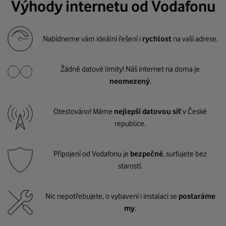
Výhody internetu od Vodafonu
Nabídneme vám ideální řešení i
rychlost
na vaší adrese.
Žádné datové limity! Náš internet na doma je
neomezený
.
Otestováno! Máme
nejlepší datovou síť
v České
republice.
Připojení od Vodafonu je
bezpečné
, surfujete bez
starostí.
Nic nepotřebujete, o vybavení i instalaci se
postaráme
my
.