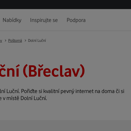
Nabídky
Inspirujte se
Podpora
av
Poštorná
Dolní Luční
ční (Břeclav)
ní Luční. Pořiďte si kvalitní pevný internet na doma či si
 v místě Dolní Luční.