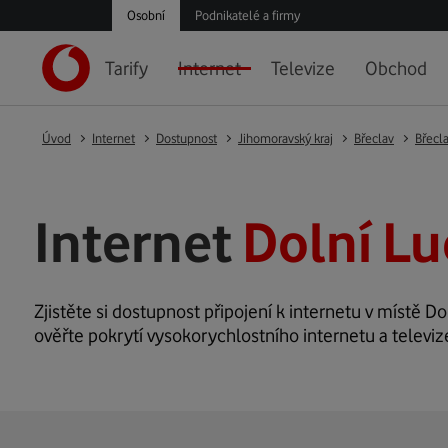
Osobní
Podnikatelé a firmy
Tarify
Internet
Televize
Obchod
Úvod
Internet
Dostupnost
Jihomoravský kraj
Břeclav
Břecl
Internet
Dolní Lu
Zjistěte si dostupnost připojení k internetu v místě Dol
ověřte pokrytí vysokorychlostního internetu a televize