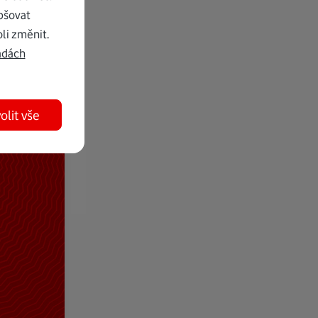
pšovat
li změnit.
adách
olit vše