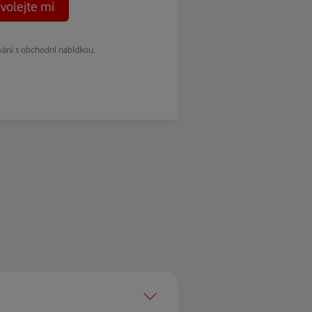
volejte mi
váni s obchodní nabídkou.