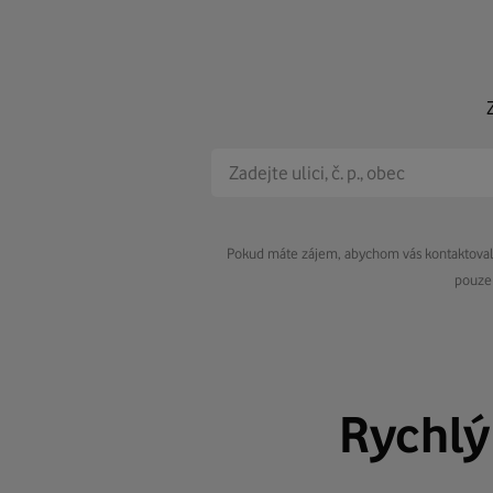
Pokud máte zájem, abychom vás kontaktovali 
pouze 
Rychl