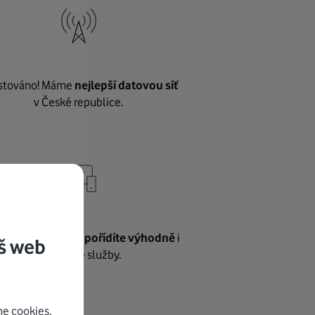
stováno! Máme
nejlepší datovou síť
v České republice.
vnému internetu
pořídíte výhodně
i
š web
další naše služby.
e cookies.