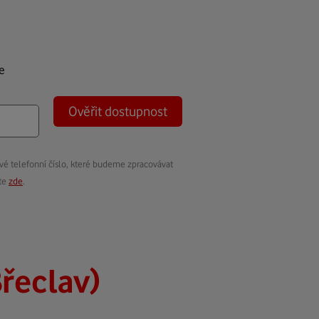
e
Ověřit dostupnost
vé telefonní číslo, které budeme zpracovávat
ete
zde
.
Břeclav)