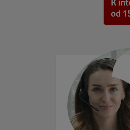
K in
od 1