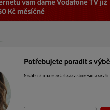
ternetu vám dáme Vodafone TV již
50 Kč měsíčně
Potřebujete poradit s výb
Nechte nám na sebe číslo. Zavoláme vám a se vší