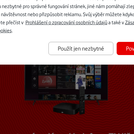
u nezbytné pro správné fungování stránek, jiné nám pomáhají zle
Mohlo by vás zajímat
 návštěvnost nebo přizpůsobit reklamu. Svůj výběr můžete kdyko
te přečíst v
Prohlášení o zpracování osobních údajů
a také v
Zás
ookies
.
Použít jen nezbytné
Pov