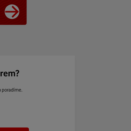
ěrem?
m poradíme.