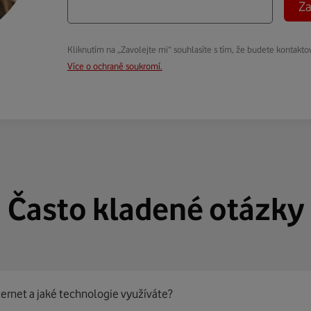
Za
Kliknutím na „Zavolejte mi“ souhlasíte s tím, že budete kontakto
Více o ochraně soukromí.
Často kladené otázky
ternet a jaké technologie využíváte?