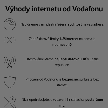
Výhody internetu od Vodafonu
Nabídneme vám ideální řešení i
rychlost
na vaší adrese.
Žádné datové limity! Náš internet na doma je
neomezený
.
Otestováno! Máme
nejlepší datovou síť
v České
republice.
Připojení od Vodafonu je
bezpečné
, surfujete bez
starostí.
Nic nepotřebujete, o vybavení i instalaci se
postaráme
my
.