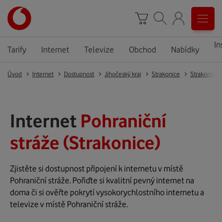
In
Tarify
Internet
Televize
Obchod
Nabídky
Úvod
Internet
Dostupnost
Jihočeský kraj
Strakonice
Strakonice
Internet
Pohraniční
stráže (Strakonice)
Zjistěte si dostupnost připojení k internetu v místě
Pohraniční stráže. Pořiďte si kvalitní pevný internet na
doma či si ověřte pokrytí vysokorychlostního internetu a
televize v místě Pohraniční stráže.