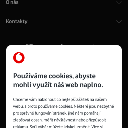
O nás
COMPAL CH7465VF
:
Výkonný bezdrátový modem s Wi-Fi standardem 802.11
ac a pokrytím ve dvou pásmech 2,4 i 5 GHz, který zajistí
Kontakty
silný signál pro celou domácnost. Kompaktní rozměry 21
x 16 x 4 cm, 4 Gigabitové LAN porty a rychlost až 500
Mb/s.
Více o COMPAL CH7465VF
Používáme cookies, abyste
mohli využít náš web naplno.
Chceme vám nabídnout co nejlepší zážitek na našem
Spojte se s Vodafonem
webu, a proto používáme cookies. Některé jsou nezbytné
pro správné fungování stránek, jiné nám pomáhají
Zyxel VMG8623-T50B
:
zlepšovat obsah, měřit návštěvnost nebo přizpůsobit
Rozměry modemu jsou 16 x 22 x 7,5 cm (včetně stojánku)
reklamu. Svůj výběr můžete kdykoli změnit. Více si