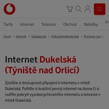
In
Tarify
Internet
Televize
Obchod
Nabídky
Úvod
Internet
Dostupnost
Královéhradecký kraj
Rychnov nad Kněž
Internet
Dukelská
(Týniště nad Orlicí)
Zjistěte si dostupnost připojení k internetu v místě
Dukelská. Pořiďte si kvalitní pevný internet na doma či si
ověřte pokrytí vysokorychlostního internetu a televize v
místě Dukelská.