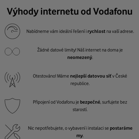
Výhody internetu od Vodafonu
Nabídneme vám ideální řešení i
rychlost
na vaší adrese.
Žádné datové limity! Náš internet na doma je
neomezený
.
Otestováno! Máme
nejlepší datovou síť
v České
republice.
Připojení od Vodafonu je
bezpečné
, surfujete bez
starostí.
Nic nepotřebujete, o vybavení i instalaci se
postaráme
my
.