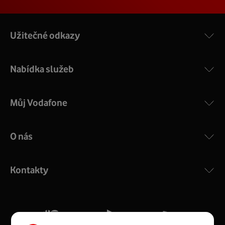
Užitečné odkazy
Nabídka služeb
Můj Vodafone
O nás
COMPAL CH7465VF
:
Výkonný bezdrátový modem s Wi-Fi standardem 802.11
ac a pokrytím ve dvou pásmech 2,4 i 5 GHz, který zajistí
Kontakty
silný signál pro celou domácnost. Kompaktní rozměry 21
x 16 x 4 cm, 4 Gigabitové LAN porty a rychlost až 500
Mb/s.
Více o COMPAL CH7465VF