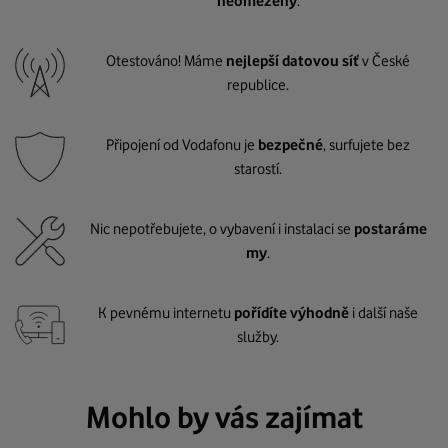
neomezený
.
Otestováno! Máme
nejlepší datovou síť
v České
republice.
Připojení od Vodafonu je
bezpečné
, surfujete bez
starostí.
Nic nepotřebujete, o vybavení i instalaci se
postaráme
my
.
K pevnému internetu
pořídíte výhodně
i další naše
služby.
Mohlo by vás zajímat