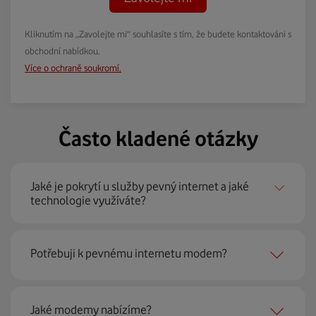
Kliknutím na „Zavolejte mi“ souhlasíte s tím, že budete kontaktováni s
obchodní nabídkou.
Více o ochraně soukromí.
Často kladené otázky
Jaké je pokrytí u služby pevný internet a jaké
technologie využíváte?
Pevný internet můžeme nabídnout
99 % českých
Potřebuji k pevnému internetu modem?
domácností
prostřednictvím několika technologií jako
jsou 4G LTE, xDSL nebo optické sítě. Díky tomu umíme
najít nejoptimálnější řešení na vaší adrese.
Ano, potřebujete. Rádi vám ho poskytneme na splátky. U
Jaké modemy nabízíme?