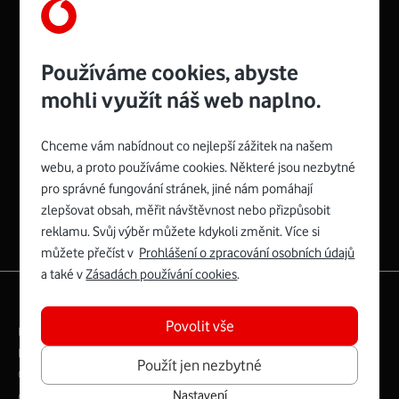
Používáme cookies, abyste
mohli využít náš web naplno.
Chceme vám nabídnout co nejlepší zážitek na našem
Spojte se s Vodafonem
webu, a proto používáme cookies. Některé jsou nezbytné
pro správné fungování stránek, jiné nám pomáhají
Zyxel VMG8623-T50B
:
zlepšovat obsah, měřit návštěvnost nebo přizpůsobit
Rozměry modemu jsou 16 x 22 x 7,5 cm (včetně stojánku)
reklamu. Svůj výběr můžete kdykoli změnit. Více si
a nabízí 4 gigabitové LAN porty a bezdrátové připojení Wi-
můžete přečíst v
Prohlášení o zpracování osobních údajů
Fi ve verzích 802.11 b/g/n/ac pro frekvenci 2,4 GHz a
a také v
Zásadách používání cookies
.
802.11 a/b/g/n/ac pro frekvenci 5 GHz s rychlostí až 866
|
English
Mapa webu
Mb/s.
Povolit vše
Právní­ podmí­nky
Ochrana soukromí­
Více o Zyxel VMG8623-T50B
Digitální odpovědnost
Cookies
Dokumenty
Použít jen nezbytné
Ceník
Nastavení
Copyright © 2026 Vodafone Czech Republic a.s.