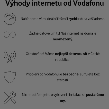
Výhody internetu od Vodafonu
Nabídneme vám ideální řešení i
rychlost
na vaší adrese.
Žádné datové limity! Náš internet na doma je
neomezený
.
Otestováno! Máme
nejlepší datovou síť
v České
republice.
Připojení od Vodafonu je
bezpečné
, surfujete bez
starostí.
Nic nepotřebujete, o vybavení i instalaci se
postaráme
my
.