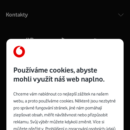
Výkonný bezdrátový modem s Wi-Fi standardem 802.11
ac a pokrytím ve dvou pásmech 2,4 i 5 GHz, který zajistí
Kontakty
silný signál pro celou domácnost. Kompaktní rozměry 21
x 16 x 4 cm, 4 Gigabitové LAN porty a rychlost až 500
Mb/s.
Více o COMPAL CH7465VF
Používáme cookies, abyste
mohli využít náš web naplno.
Chceme vám nabídnout co nejlepší zážitek na našem
Spojte se s Vodafonem
webu, a proto používáme cookies. Některé jsou nezbytné
pro správné fungování stránek, jiné nám pomáhají
Zyxel VMG8623-T50B
:
zlepšovat obsah, měřit návštěvnost nebo přizpůsobit
Rozměry modemu jsou 16 x 22 x 7,5 cm (včetně stojánku)
reklamu. Svůj výběr můžete kdykoli změnit. Více si
a nabízí 4 gigabitové LAN porty a bezdrátové připojení Wi-
můžete přečíst v
Prohlášení o zpracování osobních údajů