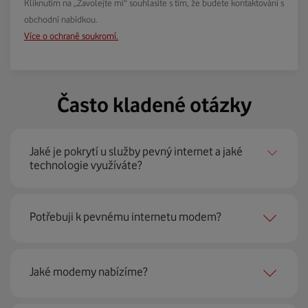
Kliknutím na „Zavolejte mi“ souhlasíte s tím, že budete kontaktováni s
obchodní nabídkou.
Více o ochraně soukromí.
Často kladené otázky
Jaké je pokrytí u služby pevný internet a jaké
technologie využíváte?
Pevný internet můžeme nabídnout
99 % českých
Potřebuji k pevnému internetu modem?
domácností
prostřednictvím několika technologií jako
jsou 4G LTE, xDSL nebo optické sítě. Díky tomu umíme
najít nejoptimálnější řešení na vaší adrese.
Ano, potřebujete. Rádi vám ho poskytneme na splátky. U
Jaké modemy nabízíme?
modemu od Vodafonu navíc garantujeme plnou
technickou podporu.