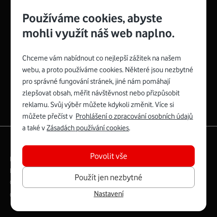
Používáme cookies, abyste
mohli využít náš web naplno.
Chceme vám nabídnout co nejlepší zážitek na našem
Spojte se s Vodafonem
webu, a proto používáme cookies. Některé jsou nezbytné
pro správné fungování stránek, jiné nám pomáhají
Zyxel VMG8623-T50B
:
zlepšovat obsah, měřit návštěvnost nebo přizpůsobit
Rozměry modemu jsou 16 x 22 x 7,5 cm (včetně stojánku)
reklamu. Svůj výběr můžete kdykoli změnit. Více si
a nabízí 4 gigabitové LAN porty a bezdrátové připojení Wi-
můžete přečíst v
Prohlášení o zpracování osobních údajů
Fi ve verzích 802.11 b/g/n/ac pro frekvenci 2,4 GHz a
a také v
Zásadách používání cookies
.
802.11 a/b/g/n/ac pro frekvenci 5 GHz s rychlostí až 866
|
English
Mapa webu
Mb/s.
Povolit vše
Právní­ podmí­nky
Ochrana soukromí­
Více o Zyxel VMG8623-T50B
Digitální odpovědnost
Cookies
Dokumenty
Použít jen nezbytné
Ceník
Nastavení
Copyright © 2026 Vodafone Czech Republic a.s.