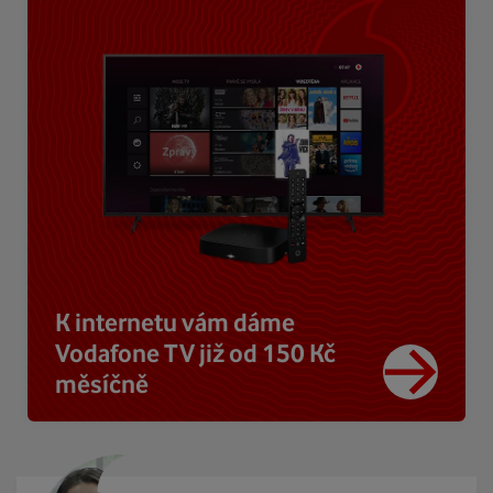
K internetu vám dáme
Vodafone TV již od 150 Kč
měsíčně