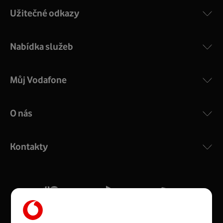
Užitečné odkazy
Nabídka služeb
Můj Vodafone
O nás
COMPAL CH7465VF
:
Výkonný bezdrátový modem s Wi-Fi standardem 802.11
ac a pokrytím ve dvou pásmech 2,4 i 5 GHz, který zajistí
Kontakty
silný signál pro celou domácnost. Kompaktní rozměry 21
x 16 x 4 cm, 4 Gigabitové LAN porty a rychlost až 500
Mb/s.
Více o COMPAL CH7465VF