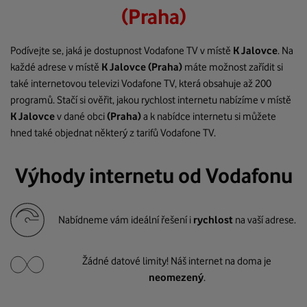
(Praha)
Podívejte se, jaká je dostupnost Vodafone TV v místě
K Jalovce
. Na
každé adrese v místě
K Jalovce
(Praha)
máte možnost zařídit si
také internetovou televizi Vodafone TV, která obsahuje až 200
programů. Stačí si ověřit, jakou rychlost internetu nabízíme v místě
K Jalovce
v dané obci
(Praha)
a k nabídce internetu si můžete
hned také objednat některý z tarifů Vodafone TV.
Výhody internetu od Vodafonu
Nabídneme vám ideální řešení i
rychlost
na vaší adrese.
Žádné datové limity! Náš internet na doma je
neomezený
.