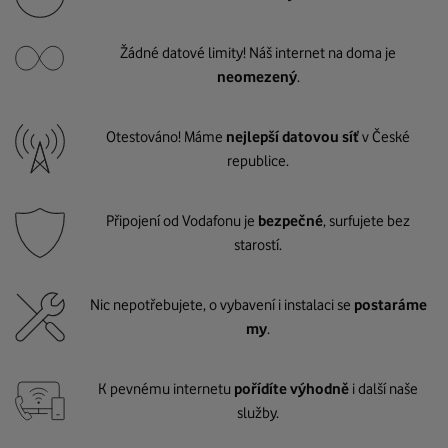
Žádné datové limity! Náš internet na doma je
neomezený
.
Otestováno! Máme
nejlepší datovou síť
v České
republice.
Připojení od Vodafonu je
bezpečné
, surfujete bez
starostí.
Nic nepotřebujete, o vybavení i instalaci se
postaráme
my
.
K pevnému internetu
pořídíte výhodně
i další naše
služby.