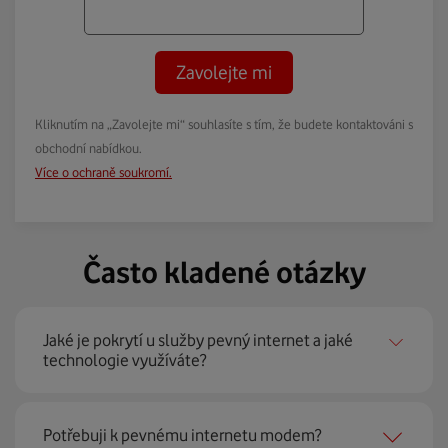
Zavolejte mi
Kliknutím na „Zavolejte mi“ souhlasíte s tím, že budete kontaktováni s
obchodní nabídkou.
Více o ochraně soukromí.
Často kladené otázky
Jaké je pokrytí u služby pevný internet a jaké
technologie využíváte?
Pevný internet můžeme nabídnout
99 % českých
Potřebuji k pevnému internetu modem?
domácností
prostřednictvím několika technologií jako