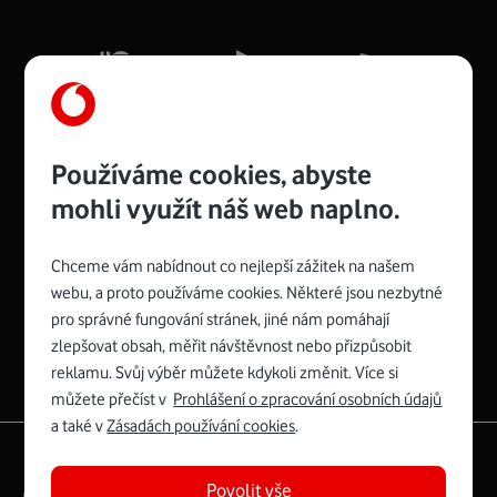
Mb/s.
Více o COMPAL CH7465VF
Používáme cookies, abyste
mohli využít náš web naplno.
Chceme vám nabídnout co nejlepší zážitek na našem
Spojte se s Vodafonem
webu, a proto používáme cookies. Některé jsou nezbytné
pro správné fungování stránek, jiné nám pomáhají
Zyxel VMG8623-T50B
:
zlepšovat obsah, měřit návštěvnost nebo přizpůsobit
Rozměry modemu jsou 16 x 22 x 7,5 cm (včetně stojánku)
reklamu. Svůj výběr můžete kdykoli změnit. Více si
a nabízí 4 gigabitové LAN porty a bezdrátové připojení Wi-
můžete přečíst v
Prohlášení o zpracování osobních údajů
Fi ve verzích 802.11 b/g/n/ac pro frekvenci 2,4 GHz a
a také v
Zásadách používání cookies
.
802.11 a/b/g/n/ac pro frekvenci 5 GHz s rychlostí až 866
|
English
Mapa webu
Mb/s.
Povolit vše
Právní­ podmí­nky
Ochrana soukromí­