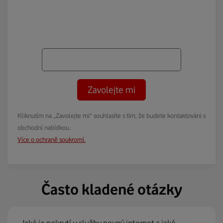
Zavolejte mi
Kliknutím na „Zavolejte mi“ souhlasíte s tím, že budete kontaktováni s
obchodní nabídkou.
Více o ochraně soukromí.
Často kladené otázky
Jaké je pokrytí u služby pevný internet a jaké