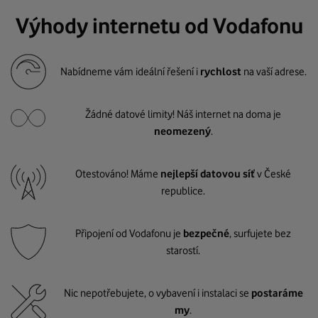
Výhody internetu od Vodafonu
Nabídneme vám ideální řešení i
rychlost
na vaší adrese.
Žádné datové limity! Náš internet na doma je
neomezený
.
Otestováno! Máme
nejlepší datovou síť
v České
republice.
Připojení od Vodafonu je
bezpečné
, surfujete bez
starostí.
Nic nepotřebujete, o vybavení i instalaci se
postaráme
my
.