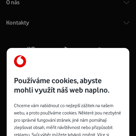
O nás
COMPAL CH7465VF
:
Výkonný bezdrátový modem s Wi-Fi standardem 802.11
ac a pokrytím ve dvou pásmech 2,4 i 5 GHz, který zajistí
Kontakty
silný signál pro celou domácnost. Kompaktní rozměry 21
x 16 x 4 cm, 4 Gigabitové LAN porty a rychlost až 500
Mb/s.
Více o COMPAL CH7465VF
Používáme cookies, abyste
mohli využít náš web naplno.
Chceme vám nabídnout co nejlepší zážitek na našem
Spojte se s Vodafonem
webu, a proto používáme cookies. Některé jsou nezbytné
pro správné fungování stránek, jiné nám pomáhají
Zyxel VMG8623-T50B
:
zlepšovat obsah, měřit návštěvnost nebo přizpůsobit
Rozměry modemu jsou 16 x 22 x 7,5 cm (včetně stojánku)
reklamu. Svůj výběr můžete kdykoli změnit. Více si