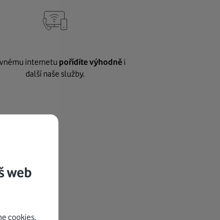
vnému internetu
pořídíte výhodně
i
další naše služby.
š web
e cookies.