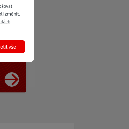
pšovat
li změnit.
adách
olit vše