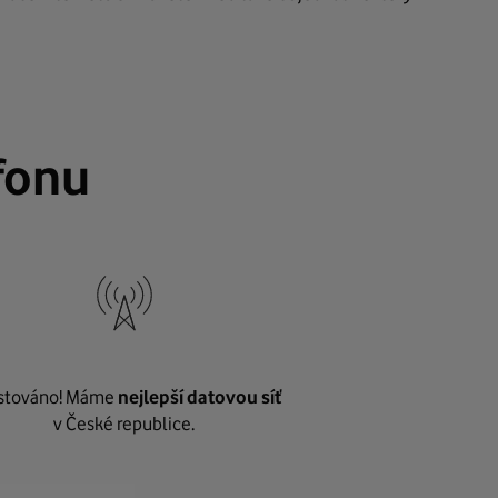
fonu
stováno! Máme
nejlepší datovou síť
v České republice.