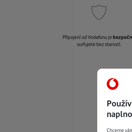
Připojení od Vodafonu je
bezpeč
surfujete bez starostí.
Použív
naplno
Chceme vám 