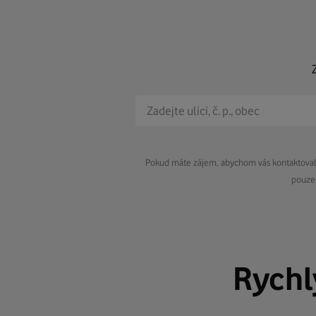
Pokud máte zájem, abychom vás kontaktovali 
pouze 
Rych