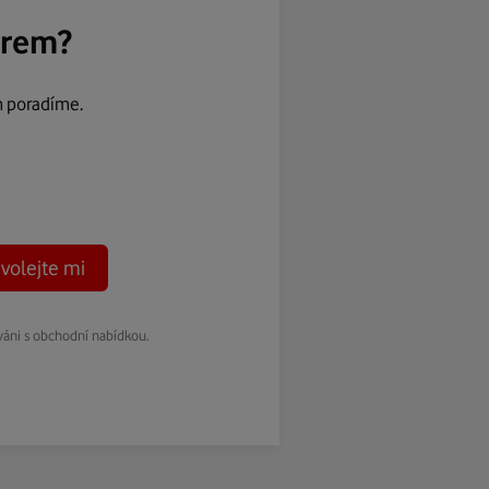
ěrem?
m poradíme.
volejte mi
váni s obchodní nabídkou.