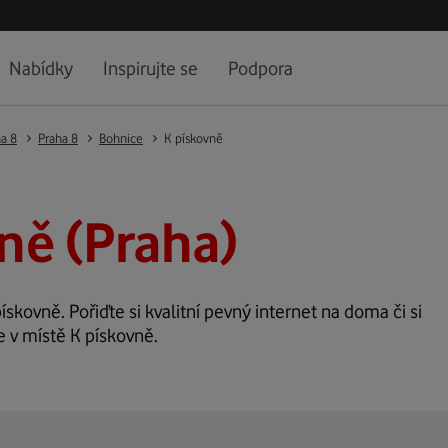
Nabídky
Inspirujte se
Podpora
a 8
Praha 8
Bohnice
K pískovně
ně (Praha)
ískovně. Pořiďte si kvalitní pevný internet na doma či si
e v místě K pískovně.