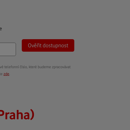
e
Ověřit dostupnost
vé telefonní číslo, které budeme zpracovávat
ete
zde
.
Praha)