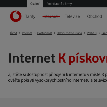
Osobní
Podnikatelé a firmy
Tarify
Internet
Televize
Obchod
Úvod
Internet
Dostupnost
Hlavní město Praha
Praha 8
Prah
Internet
K pískov
Zjistěte si dostupnost připojení k internetu v místě K p
ověřte pokrytí vysokorychlostního internetu a televiz