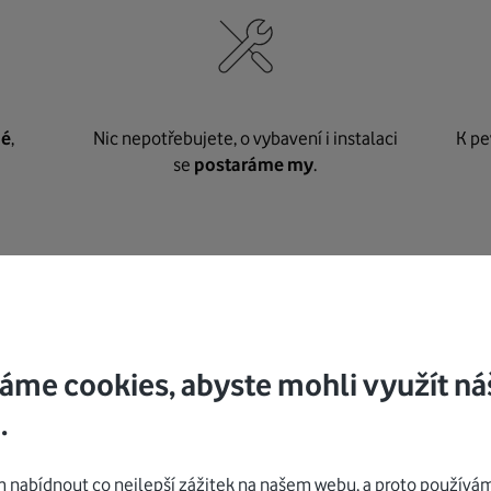
né
,
Nic nepotřebujete, o vybavení i instalaci
K pe
se
postaráme my
.
Mohlo by vás zajímat
áme cookies, abyste mohli využít ná
.
nabídnout co nejlepší zážitek na našem webu, a proto používám