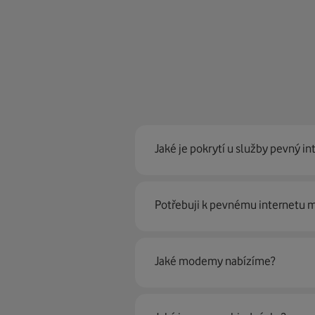
Jaké je pokrytí u služby pevný in
Pevný internet můžeme nabídn
Potřebuji k pevnému internetu
optické sítě. Díky tomu umíme na
Ano, potřebujete. Rádi vám ho 
Jaké modemy nabízíme?
Můžete samozřejmě využít i svůj
poradí naši proškolení prodejci 