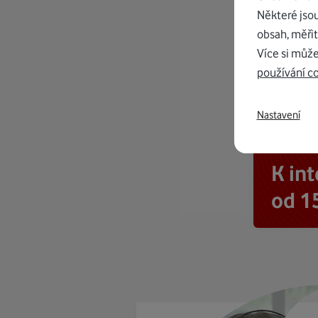
Některé jso
obsah, měřit
Více si může
používání c
Nastavení
K in
od 1