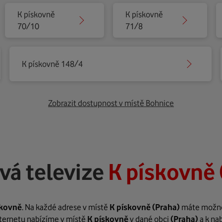
K pískovně
K pískovně
70/10
71/8
K pískovně 148/4
Zobrazit dostupnost v místě Bohnice
vá televize
K pískovně 
skovně
. Na každé adrese v místě
K pískovně
(Praha)
máte možnost
internetu nabízíme v místě
K pískovně
v dané obci
(Praha)
a k na