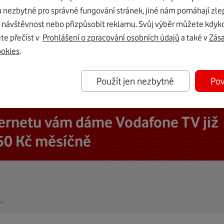
u nezbytné pro správné fungování stránek, jiné nám pomáhají zle
 návštěvnost nebo přizpůsobit reklamu. Svůj výběr můžete kdyko
te přečíst v
Prohlášení o zpracování osobních údajů
a také v
Zás
ookies
.
Použít jen nezbytné
Pov
ternetu vám dáme Vodafone TV již
50 Kč měsíčně