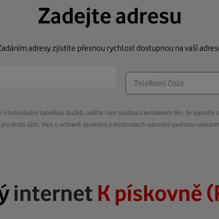
Zadejte adresu
Zadáním adresy zjistíte přesnou rychlost dostupnou na vaší adres
s individuální nabídkou služeb, udělte nám souhlas s kontaktem tím, že vyplníte s
pro tento účel. Více o ochraně soukromí a možnostech odvolání souhlasu nalezn
lý
internet
K pískovně (