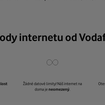
ody internetu od Voda
lost
Žádné datové limity! Náš internet na
Ote
doma je
neomezený
.