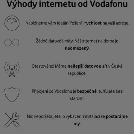
Výhody internetu od Vodafonu
Nabídneme vám ideální řešení i
rychlost
na vaší adrese.
Žádné datové limity! Náš internet na doma je
neomezený
.
Otestováno! Máme
nejlepší datovou síť
v České
republice.
Připojení od Vodafonu je
bezpečné
, surfujete bez
starostí.
Nic nepotřebujete, o vybavení i instalaci se
postaráme
my
.