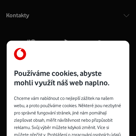
Výkonný bezdrátový modem s Wi-Fi standardem 802.11
ac a pokrytím ve dvou pásmech 2,4 i 5 GHz, který zajistí
Kontakty
silný signál pro celou domácnost. Kompaktní rozměry 21
x 16 x 4 cm, 4 Gigabitové LAN porty a rychlost až 500
Mb/s.
Více o COMPAL CH7465VF
Používáme cookies, abyste
mohli využít náš web naplno.
Chceme vám nabídnout co nejlepší zážitek na našem
Spojte se s Vodafonem
webu, a proto používáme cookies. Některé jsou nezbytné
pro správné fungování stránek, jiné nám pomáhají
Zyxel VMG8623-T50B
:
zlepšovat obsah, měřit návštěvnost nebo přizpůsobit
Rozměry modemu jsou 16 x 22 x 7,5 cm (včetně stojánku)
reklamu. Svůj výběr můžete kdykoli změnit. Více si
a nabízí 4 gigabitové LAN porty a bezdrátové připojení Wi-
můžete přečíst v
Prohlášení o zpracování osobních údajů