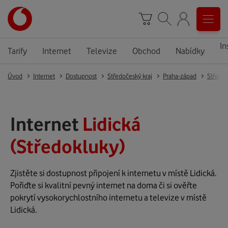
In
Tarify
Internet
Televize
Obchod
Nabídky
Úvod
Internet
Dostupnost
Středočeský kraj
Praha-západ
Středo
Internet
Lidická
(Středokluky)
Zjistěte si dostupnost připojení k internetu v místě Lidická.
Pořiďte si kvalitní pevný internet na doma či si ověřte
pokrytí vysokorychlostního internetu a televize v místě
Lidická.