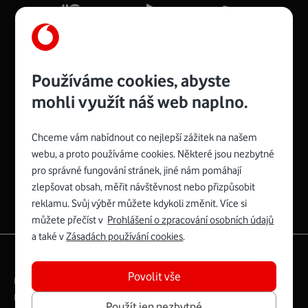
Více o COMPAL CH7465VF
Používáme cookies, abyste
mohli využít náš web naplno.
Chceme vám nabídnout co nejlepší zážitek na našem
Spojte se s Vodafonem
webu, a proto používáme cookies. Některé jsou nezbytné
pro správné fungování stránek, jiné nám pomáhají
Zyxel VMG8623-T50B
:
zlepšovat obsah, měřit návštěvnost nebo přizpůsobit
Rozměry modemu jsou 16 x 22 x 7,5 cm (včetně stojánku)
reklamu. Svůj výběr můžete kdykoli změnit. Více si
a nabízí 4 gigabitové LAN porty a bezdrátové připojení Wi-
můžete přečíst v
Prohlášení o zpracování osobních údajů
Fi ve verzích 802.11 b/g/n/ac pro frekvenci 2,4 GHz a
a také v
Zásadách používání cookies
.
802.11 a/b/g/n/ac pro frekvenci 5 GHz s rychlostí až 866
|
English
Mapa webu
Mb/s.
Povolit vše
Právní­ podmí­nky
Ochrana soukromí­
Více o Zyxel VMG8623-T50B
Digitální odpovědnost
Cookies
Dokumenty
Použít jen nezbytné