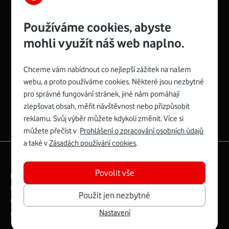
Používáme cookies, abyste
mohli využít náš web naplno.
Chceme vám nabídnout co nejlepší zážitek na našem
Spojte se s Vodafonem
webu, a proto používáme cookies. Některé jsou nezbytné
pro správné fungování stránek, jiné nám pomáhají
Zyxel VMG8623-T50B
:
zlepšovat obsah, měřit návštěvnost nebo přizpůsobit
Rozměry modemu jsou 16 x 22 x 7,5 cm (včetně stojánku)
reklamu. Svůj výběr můžete kdykoli změnit. Více si
a nabízí 4 gigabitové LAN porty a bezdrátové připojení Wi-
můžete přečíst v
Prohlášení o zpracování osobních údajů
Fi ve verzích 802.11 b/g/n/ac pro frekvenci 2,4 GHz a
a také v
Zásadách používání cookies
.
802.11 a/b/g/n/ac pro frekvenci 5 GHz s rychlostí až 866
|
English
Mapa webu
Mb/s.
Povolit vše
Právní­ podmí­nky
Ochrana soukromí­
Více o Zyxel VMG8623-T50B
Digitální odpovědnost
Cookies
Dokumenty
Použít jen nezbytné
Ceník
Nastavení
Copyright © 2026 Vodafone Czech Republic a.s.