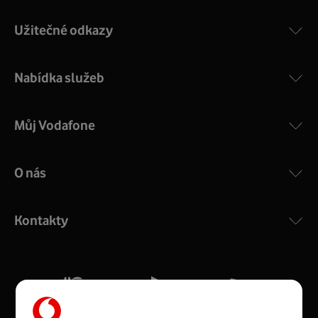
Užitečné odkazy
Nabídka služeb
Můj Vodafone
O nás
COMPAL CH7465VF
:
Výkonný bezdrátový modem s Wi-Fi standardem 802.11
ac a pokrytím ve dvou pásmech 2,4 i 5 GHz, který zajistí
Kontakty
silný signál pro celou domácnost. Kompaktní rozměry 21
x 16 x 4 cm, 4 Gigabitové LAN porty a rychlost až 500
Mb/s.
Více o COMPAL CH7465VF