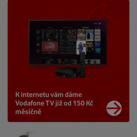
K internetu vám dáme
Vodafone TV již od 150 Kč
měsíčně