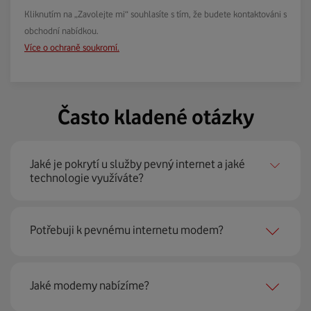
Kliknutím na „Zavolejte mi“ souhlasíte s tím, že budete kontaktováni s
obchodní nabídkou.
Více o ochraně soukromí.
Často kladené otázky
Jaké je pokrytí u služby pevný internet a jaké
technologie využíváte?
Pevný internet můžeme nabídnout
99 % českých
Potřebuji k pevnému internetu modem?
domácností
prostřednictvím několika technologií jako
jsou 4G LTE, xDSL nebo optické sítě. Díky tomu umíme
najít nejoptimálnější řešení na vaší adrese.
Ano, potřebujete. Rádi vám ho poskytneme na splátky. U
Jaké modemy nabízíme?
modemu od Vodafonu navíc garantujeme plnou
technickou podporu.