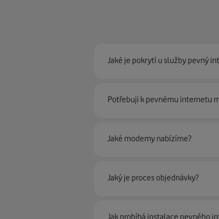
Jaké je pokrytí u služby pevný in
Pevný internet můžeme nabídn
Potřebuji k pevnému internetu
optické sítě. Díky tomu umíme na
Ano, potřebujete. Rádi vám ho 
Jaké modemy nabízíme?
Můžete samozřejmě využít i svůj
poradí naši proškolení prodejci 
Jaký je proces objednávky?
Krok jedna je určitě ověření možn
Jak probíhá instalace pevného in