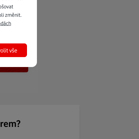
pšovat
li změnit.
adách
olit vše
ěrem?