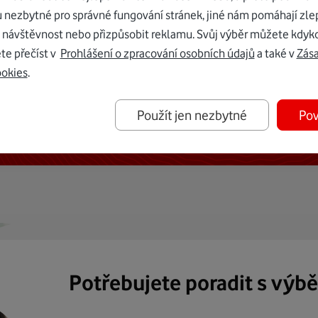
u nezbytné pro správné fungování stránek, jiné nám pomáhají zle
 návštěvnost nebo přizpůsobit reklamu. Svůj výběr můžete kdyko
te přečíst v
Prohlášení o zpracování osobních údajů
a také v
Zás
ookies
.
ternetu vám dáme Vodafone TV již
Použít jen nezbytné
Pov
50 Kč měsíčně
Potřebujete poradit s výb