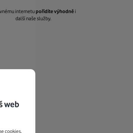
vnému internetu
pořídíte výhodně
i
další naše služby.
š web
e cookies.