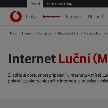
Osobní
Podnikatelé a firmy
Tarify
Internet
Televize
Obchod
Úvod
Internet
Dostupnost
Středočeský kraj
Praha-východ
M
Internet
Luční (M
Zjistěte si dostupnost připojení k internetu v místě Luč
pokrytí vysokorychlostního internetu a televize v mís