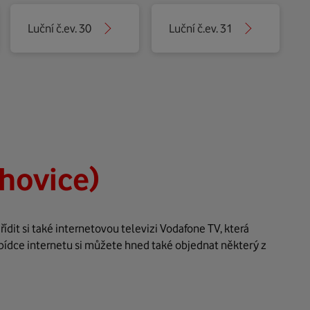
Luční č.ev. 30
Luční č.ev. 31
hovice)
dit si také internetovou televizi Vodafone TV, která
bídce internetu si můžete hned také objednat některý z