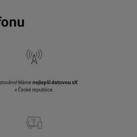
fonu
stováno! Máme
nejlepší datovou síť
v České republice.