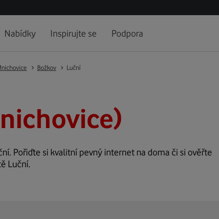
Nabídky
Inspirujte se
Podpora
nichovice
Božkov
Luční
nichovice)
ní. Pořiďte si kvalitní pevný internet na doma či si ověřte
tě Luční.