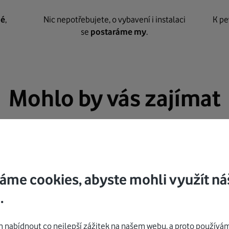
né
,
Nic nepotřebujete, o vybavení i instalaci
K pe
se
postaráme my
.
Mohlo by vás zajímat
áme cookies, abyste mohli využít ná
.
nabídnout co nejlepší zážitek na našem webu, a proto používám