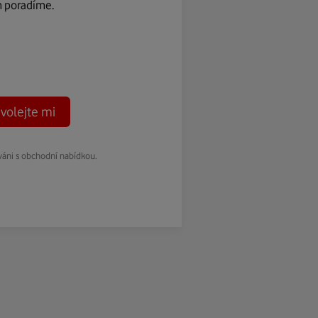
m poradíme.
volejte mi
váni s obchodní nabídkou.