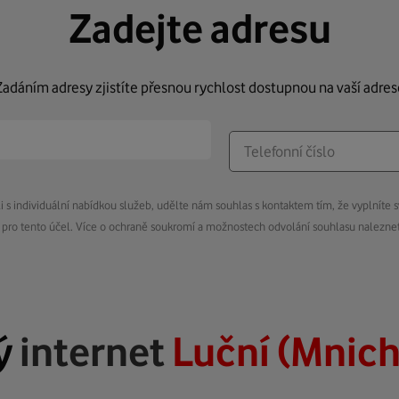
Zadejte adresu
Zadáním adresy zjistíte přesnou rychlost dostupnou na vaší adres
s individuální nabídkou služeb, udělte nám souhlas s kontaktem tím, že vyplníte s
pro tento účel. Více o ochraně soukromí a možnostech odvolání souhlasu nalezn
ý
internet
Luční (Mnich