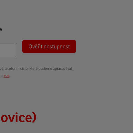
e
Ověřit dostupnost
vé telefonní číslo, které budeme zpracovávat
ete
zde
.
ovice)