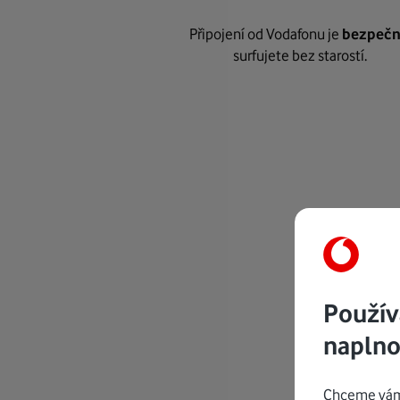
Připojení od Vodafonu je
bezpeč
surfujete bez starostí.
Použív
naplno
Chceme vám 