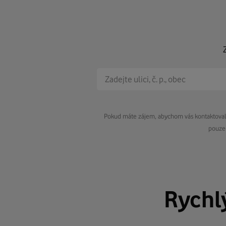
Pokud máte zájem, abychom vás kontaktovali 
pouze 
Rychl