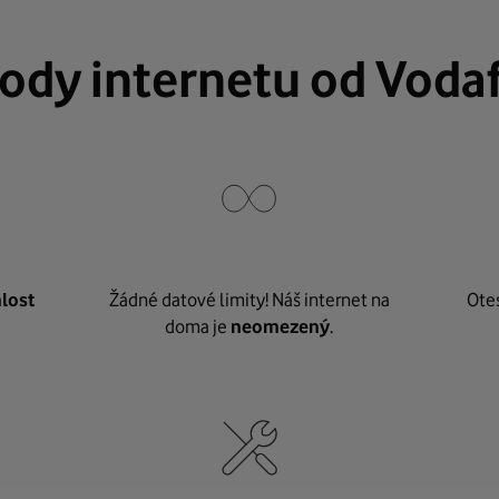
ody internetu od Voda
lost
Žádné datové limity! Náš internet na
Ote
doma je
neomezený
.