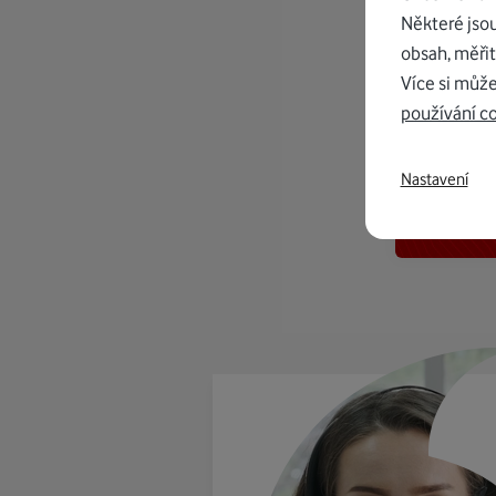
Některé jso
obsah, měřit
Více si může
používání c
K in
Nastavení
od 1