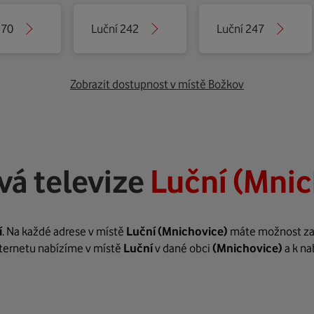
 70
Luční 242
Luční 247
Zobrazit dostupnost v místě Božkov
vá televize
Luční (Mnic
í
. Na každé adrese v místě
Luční
(Mnichovice)
máte možnost zaří
internetu nabízíme v místě
Luční
v dané obci
(Mnichovice)
a k na