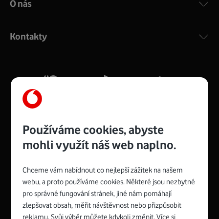
O nás
COMPAL CH7465VF
:
Výkonný bezdrátový modem s Wi-Fi standardem 802.11
ac a pokrytím ve dvou pásmech 2,4 i 5 GHz, který zajistí
Kontakty
silný signál pro celou domácnost. Kompaktní rozměry 21
x 16 x 4 cm, 4 Gigabitové LAN porty a rychlost až 500
Mb/s.
Více o COMPAL CH7465VF
Používáme cookies, abyste
mohli využít náš web naplno.
Chceme vám nabídnout co nejlepší zážitek na našem
Spojte se s Vodafonem
webu, a proto používáme cookies. Některé jsou nezbytné
pro správné fungování stránek, jiné nám pomáhají
Zyxel VMG8623-T50B
:
zlepšovat obsah, měřit návštěvnost nebo přizpůsobit
Rozměry modemu jsou 16 x 22 x 7,5 cm (včetně stojánku)
reklamu. Svůj výběr můžete kdykoli změnit. Více si