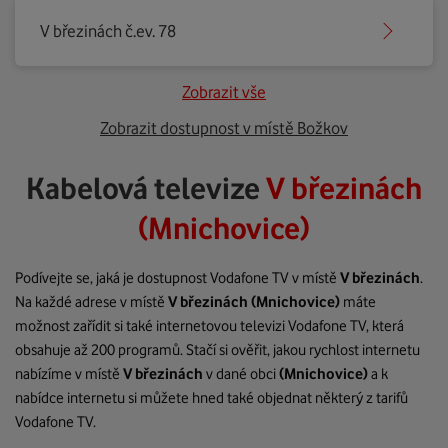
V březinách č.ev. 78
Zobrazit vše
Zobrazit dostupnost v místě Božkov
Kabelová televize
V březinách
(Mnichovice)
Podívejte se, jaká je dostupnost Vodafone TV v místě
V březinách
.
Na každé adrese v místě
V březinách
(Mnichovice)
máte
možnost zařídit si také internetovou televizi Vodafone TV, která
obsahuje až 200 programů. Stačí si ověřit, jakou rychlost internetu
nabízíme v místě
V březinách
v dané obci
(Mnichovice)
a k
nabídce internetu si můžete hned také objednat některý z tarifů
Vodafone TV.