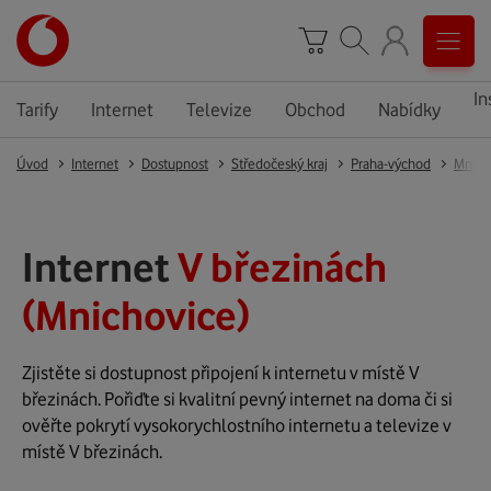
In
Tarify
Internet
Televize
Obchod
Nabídky
Úvod
Internet
Dostupnost
Středočeský kraj
Praha-východ
Mnich
Internet
V březinách
(Mnichovice)
Zjistěte si dostupnost připojení k internetu v místě V
březinách. Pořiďte si kvalitní pevný internet na doma či si
ověřte pokrytí vysokorychlostního internetu a televize v
místě V březinách.