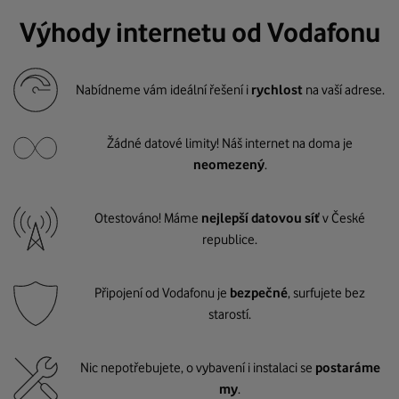
Výhody internetu od Vodafonu
Nabídneme vám ideální řešení i
rychlost
na vaší adrese.
Žádné datové limity! Náš internet na doma je
neomezený
.
Otestováno! Máme
nejlepší datovou síť
v České
republice.
Připojení od Vodafonu je
bezpečné
, surfujete bez
starostí.
Nic nepotřebujete, o vybavení i instalaci se
postaráme
my
.