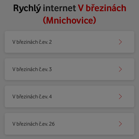
Rychlý
internet
V březinách
(Mnichovice)
V březinách č.ev. 2
V březinách č.ev. 3
V březinách č.ev. 4
V březinách č.ev. 26