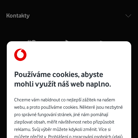
Výkonný bezdrátový modem s Wi-Fi standardem 802.11
ac a pokrytím ve dvou pásmech 2,4 i 5 GHz, který zajistí
Kontakty
silný signál pro celou domácnost. Kompaktní rozměry 21
x 16 x 4 cm, 4 Gigabitové LAN porty a rychlost až 500
Mb/s.
Více o COMPAL CH7465VF
Používáme cookies, abyste
mohli využít náš web naplno.
Chceme vám nabídnout co nejlepší zážitek na našem
Spojte se s Vodafonem
webu, a proto používáme cookies. Některé jsou nezbytné
pro správné fungování stránek, jiné nám pomáhají
Zyxel VMG8623-T50B
:
zlepšovat obsah, měřit návštěvnost nebo přizpůsobit
Rozměry modemu jsou 16 x 22 x 7,5 cm (včetně stojánku)
reklamu. Svůj výběr můžete kdykoli změnit. Více si
a nabízí 4 gigabitové LAN porty a bezdrátové připojení Wi-
můžete přečíst v
Prohlášení o zpracování osobních údajů