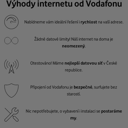
Výhody internetu od Vodafonu
Nabídneme vám ideální řešení i
rychlost
na vaší adrese.
Žádné datové limity! Náš internet na doma je
neomezený
.
Otestováno! Máme
nejlepší datovou síť
v České
republice.
Připojení od Vodafonu je
bezpečné
, surfujete bez
starostí.
Nic nepotřebujete, o vybavení i instalaci se
postaráme
my
.