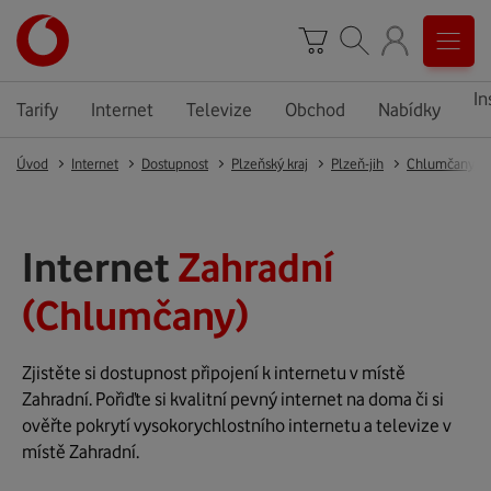
In
Tarify
Internet
Televize
Obchod
Nabídky
Úvod
Internet
Dostupnost
Plzeňský kraj
Plzeň-jih
Chlumčany
Internet
Zahradní
(Chlumčany)
Zjistěte si dostupnost připojení k internetu v místě
Zahradní. Pořiďte si kvalitní pevný internet na doma či si
ověřte pokrytí vysokorychlostního internetu a televize v
místě Zahradní.