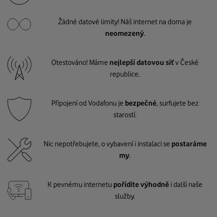
Žádné datové limity! Náš internet na doma je
neomezený
.
Otestováno! Máme
nejlepší datovou síť
v České
republice.
Připojení od Vodafonu je
bezpečné
, surfujete bez
starostí.
Nic nepotřebujete, o vybavení i instalaci se
postaráme
my
.
K pevnému internetu
pořídíte výhodně
i další naše
služby.