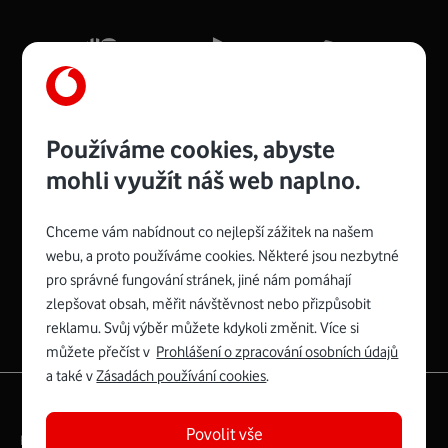
Mb/s.
Více o COMPAL CH7465VF
Používáme cookies, abyste
mohli využít náš web naplno.
Chceme vám nabídnout co nejlepší zážitek na našem
Spojte se s Vodafonem
webu, a proto používáme cookies. Některé jsou nezbytné
pro správné fungování stránek, jiné nám pomáhají
Zyxel VMG8623-T50B
:
zlepšovat obsah, měřit návštěvnost nebo přizpůsobit
Rozměry modemu jsou 16 x 22 x 7,5 cm (včetně stojánku)
reklamu. Svůj výběr můžete kdykoli změnit. Více si
a nabízí 4 gigabitové LAN porty a bezdrátové připojení Wi-
můžete přečíst v
Prohlášení o zpracování osobních údajů
Fi ve verzích 802.11 b/g/n/ac pro frekvenci 2,4 GHz a
a také v
Zásadách používání cookies
.
802.11 a/b/g/n/ac pro frekvenci 5 GHz s rychlostí až 866
|
English
Mapa webu
Mb/s.
Povolit vše
Právní­ podmí­nky
Ochrana soukromí­
Více o Zyxel VMG8623-T50B