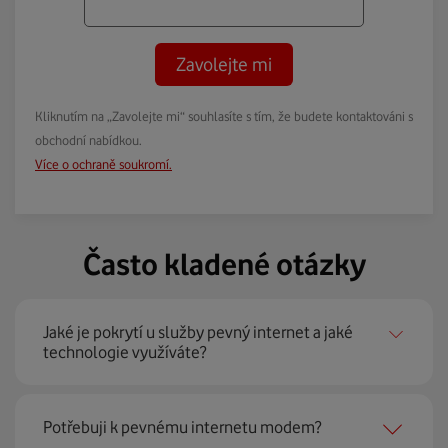
Zavolejte mi
Kliknutím na „Zavolejte mi“ souhlasíte s tím, že budete kontaktováni s
obchodní nabídkou.
Více o ochraně soukromí.
Často kladené otázky
Jaké je pokrytí u služby pevný internet a jaké
technologie využíváte?
Pevný internet můžeme nabídnout
99 % českých
Potřebuji k pevnému internetu modem?
domácností
prostřednictvím několika technologií jako