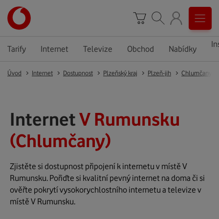
In
Tarify
Internet
Televize
Obchod
Nabídky
Úvod
Internet
Dostupnost
Plzeňský kraj
Plzeň-jih
Chlumčany
Internet
V Rumunsku
(Chlumčany)
Zjistěte si dostupnost připojení k internetu v místě V
Rumunsku. Pořiďte si kvalitní pevný internet na doma či si
ověřte pokrytí vysokorychlostního internetu a televize v
místě V Rumunsku.