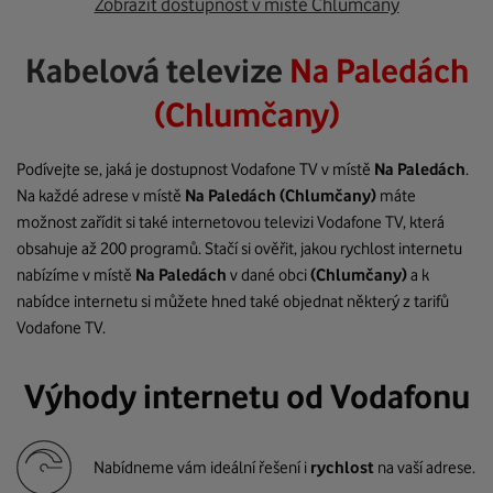
Zobrazit dostupnost v místě Chlumčany
Kabelová televize
Na Paledách
(Chlumčany)
Podívejte se, jaká je dostupnost Vodafone TV v místě
Na Paledách
.
Na každé adrese v místě
Na Paledách
(Chlumčany)
máte
možnost zařídit si také internetovou televizi Vodafone TV, která
obsahuje až 200 programů. Stačí si ověřit, jakou rychlost internetu
nabízíme v místě
Na Paledách
v dané obci
(Chlumčany)
a k
nabídce internetu si můžete hned také objednat některý z tarifů
Vodafone TV.
Výhody internetu od Vodafonu
Nabídneme vám ideální řešení i
rychlost
na vaší adrese.