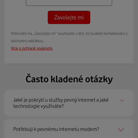
Zavolejte mi
Kliknutím na „Zavolejte mi“ souhlasíte s tím, že budete kontaktováni s
obchodní nabídkou.
Více o ochraně soukromí.
Často kladené otázky
Jaké je pokrytí u služby pevný internet a jaké
technologie využíváte?
Pevný internet můžeme nabídnout
99 % českých
Potřebuji k pevnému internetu modem?
domácností
prostřednictvím několika technologií jako