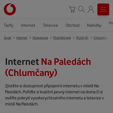
In
Tarify
Internet
Televize
Obchod
Nabídky
Úvod
Internet
Dostupnost
Plzeňský kraj
Plzeň-jih
Chlumčany
Internet
Na Paledách
(Chlumčany)
Zjistěte si dostupnost připojení k internetu v místě Na
Paledách. Pořiďte si kvalitní pevný internet na doma či si
ověřte pokrytí vysokorychlostního internetu a televize v
místě Na Paledách.