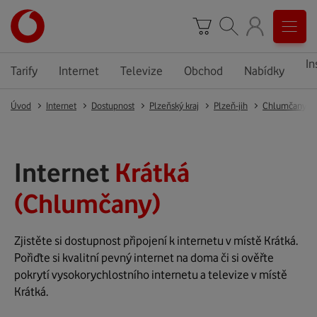
In
Tarify
Internet
Televize
Obchod
Nabídky
Úvod
Internet
Dostupnost
Plzeňský kraj
Plzeň-jih
Chlumčany
Internet
Krátká
(Chlumčany)
Zjistěte si dostupnost připojení k internetu v místě Krátká.
Pořiďte si kvalitní pevný internet na doma či si ověřte
pokrytí vysokorychlostního internetu a televize v místě
Krátká.