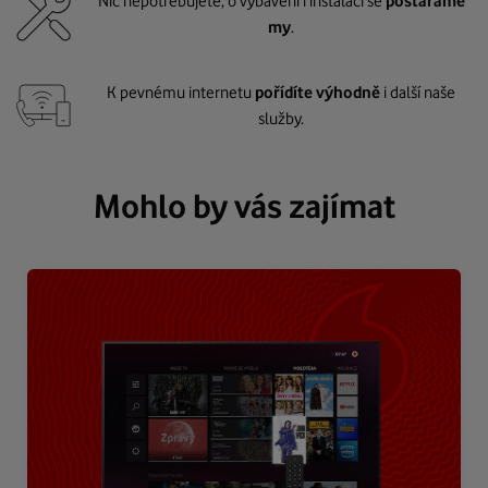
Nic nepotřebujete, o vybavení i instalaci se
postaráme
my
.
K pevnému internetu
pořídíte výhodně
i další naše
služby.
Mohlo by vás zajímat