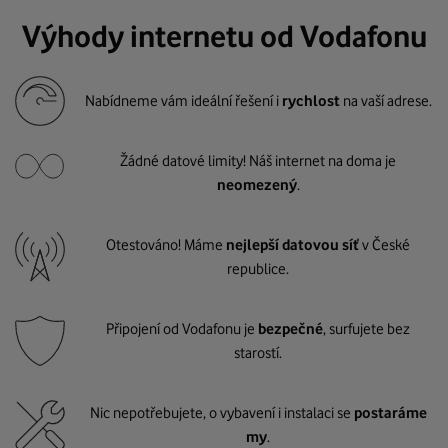
Výhody internetu od Vodafonu
Nabídneme vám ideální řešení i
rychlost
na vaší adrese.
Žádné datové limity! Náš internet na doma je
neomezený
.
Otestováno! Máme
nejlepší datovou síť
v České
republice.
Připojení od Vodafonu je
bezpečné
, surfujete bez
starostí.
Nic nepotřebujete, o vybavení i instalaci se
postaráme
my
.