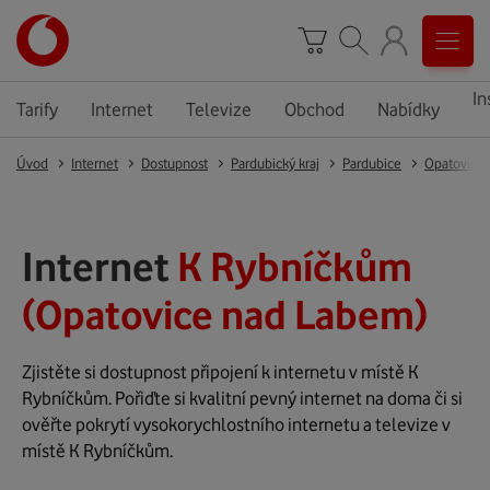
In
Tarify
Internet
Televize
Obchod
Nabídky
Úvod
Internet
Dostupnost
Pardubický kraj
Pardubice
Opatovice
Internet
K Rybníčkům
(Opatovice nad Labem)
Zjistěte si dostupnost připojení k internetu v místě K
Rybníčkům. Pořiďte si kvalitní pevný internet na doma či si
ověřte pokrytí vysokorychlostního internetu a televize v
místě K Rybníčkům.