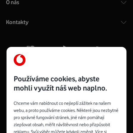
O nás
COMPAL CH7465VF
:
Výkonný bezdrátový modem s Wi-Fi standardem 802.11
ac a pokrytím ve dvou pásmech 2,4 i 5 GHz, který zajistí
Kontakty
silný signál pro celou domácnost. Kompaktní rozměry 21
x 16 x 4 cm, 4 Gigabitové LAN porty a rychlost až 500
Mb/s.
Více o COMPAL CH7465VF
Používáme cookies, abyste
mohli využít náš web naplno.
Chceme vám nabídnout co nejlepší zážitek na našem
Spojte se s Vodafonem
webu, a proto používáme cookies. Některé jsou nezbytné
pro správné fungování stránek, jiné nám pomáhají
Zyxel VMG8623-T50B
:
zlepšovat obsah, měřit návštěvnost nebo přizpůsobit
Rozměry modemu jsou 16 x 22 x 7,5 cm (včetně stojánku)
reklamu. Svůj výběr můžete kdykoli změnit. Více si