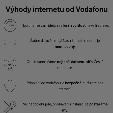
Výhody internetu od Vodafonu
Nabídneme vám ideální řešení i
rychlost
na vaší adrese.
Žádné datové limity! Náš internet na doma je
neomezený
.
Otestováno! Máme
nejlepší datovou síť
v České
republice.
Připojení od Vodafonu je
bezpečné
, surfujete bez
starostí.
Nic nepotřebujete, o vybavení i instalaci se
postaráme
my
.