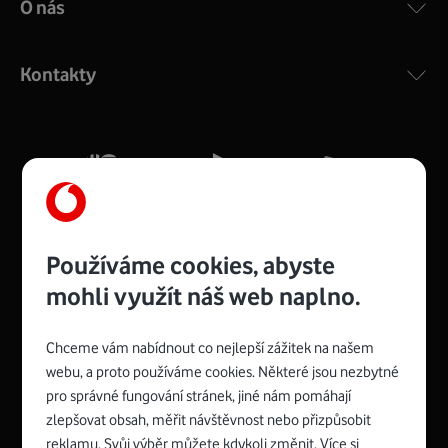
O nás
COMPAL CH7465VF
:
Výkonný bezdrátový modem s Wi-Fi standardem 802.11
ac a pokrytím ve dvou pásmech 2,4 i 5 GHz, který zajistí
Kontakty
silný signál pro celou domácnost. Kompaktní rozměry 21
x 16 x 4 cm, 4 Gigabitové LAN porty a rychlost až 500
Mb/s.
Více o COMPAL CH7465VF
Používáme cookies, abyste
mohli využít náš web naplno.
Chceme vám nabídnout co nejlepší zážitek na našem
Spojte se s Vodafonem
webu, a proto používáme cookies. Některé jsou nezbytné
pro správné fungování stránek, jiné nám pomáhají
Zyxel VMG8623-T50B
:
zlepšovat obsah, měřit návštěvnost nebo přizpůsobit
Rozměry modemu jsou 16 x 22 x 7,5 cm (včetně stojánku)
reklamu. Svůj výběr můžete kdykoli změnit. Více si