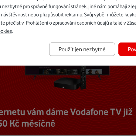
u nezbytné pro správné fungování stránek, jiné nám pomáhají zle
 návštěvnost nebo přizpůsobit reklamu. Svůj výběr můžete kdyko
te přečíst v
Prohlášení o zpracování osobních údajů
a také v
Zás
ookies
.
Použít jen nezbytné
Pov
ternetu vám dáme Vodafone TV již
50 Kč měsíčně