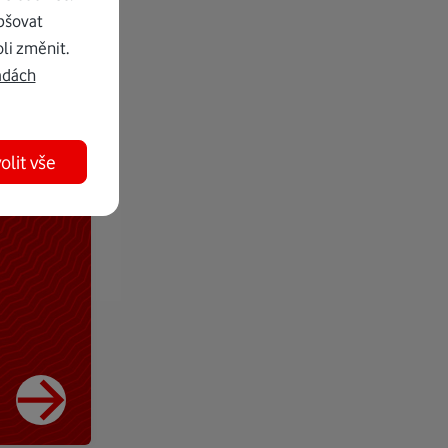
pšovat
li změnit.
adách
olit vše