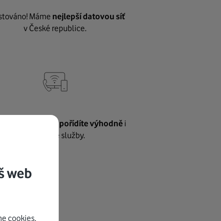
stováno! Máme
nejlepší datovou síť
v České republice.
vnému internetu
pořídíte výhodně
i
další naše služby.
š web
e cookies.