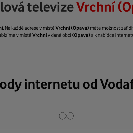
lová televize
Vrchní (O
ní
. Na každé adrese v místě
Vrchní
(Opava)
máte možnost zařídit
nabízíme v místě
Vrchní
v dané obci
(Opava)
a k nabídce internet
ody internetu od Voda