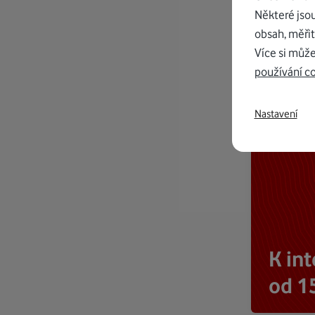
Některé jso
obsah, měřit
Více si může
používání c
Nastavení
K in
od 1