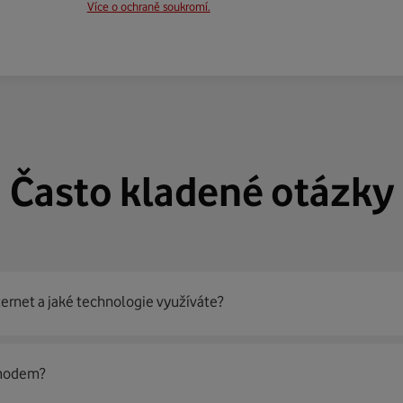
Více o ochraně soukromí.
Často kladené otázky
ternet a jaké technologie využíváte?
out
99 % českých domácností
prostřednictvím několika technol
 modem?
jít nejoptimálnější řešení na vaší adrese.