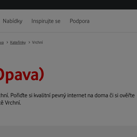
Nabídky
Inspirujte se
Podpora
va
Kateřinky
Vrchní
Opava)
hní. Pořiďte si kvalitní pevný internet na doma či si ověřte
ě Vrchní.