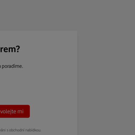
ěrem?
m poradíme.
volejte mi
váni s obchodní nabídkou.