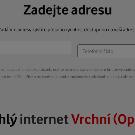
Zadejte adresu
Zadáním adresy zjistíte přesnou rychlost dostupnou na vaší adres
s individuální nabídkou služeb, udělte nám souhlas s kontaktem tím, že vyplníte s
pro tento účel. Více o ochraně soukromí a možnostech odvolání souhlasu nalezn
hlý
internet
Vrchní (Op