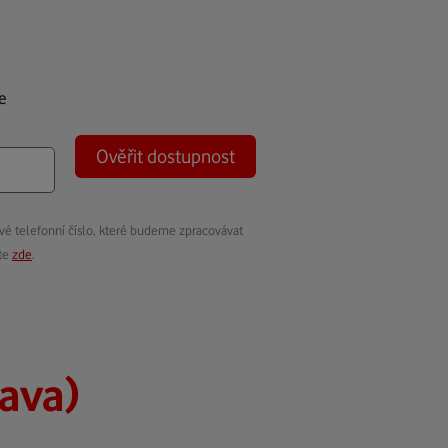
e
Ověřit dostupnost
vé telefonní číslo, které budeme zpracovávat
ete
zde
.
ava)