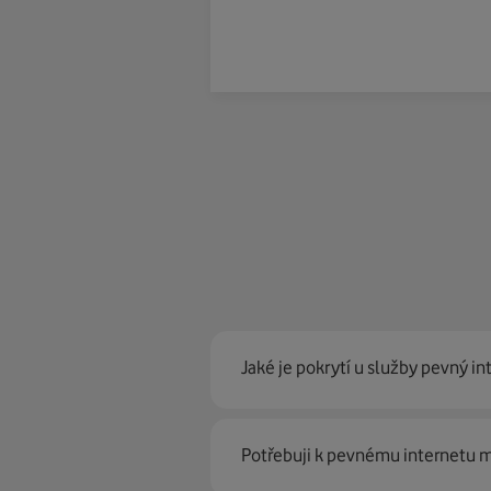
Jaké je pokrytí u služby pevný in
Pevný internet můžeme nabídn
Potřebuji k pevnému internetu
optické sítě. Díky tomu umíme na