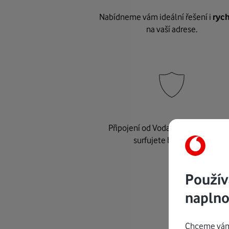
Nabídneme vám ideální řešení i
rych
na vaší adrese.
Připojení od Vodafonu je
bezpeč
surfujete bez starostí.
Použív
naplno
Chceme vám 