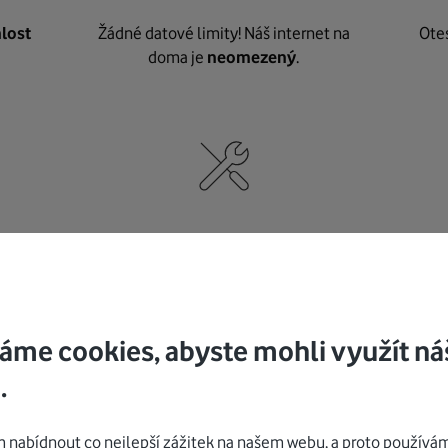
lost
Žádné datové limity! Náš internet na
Ote
doma je
neomezený
.
né
,
Nic nepotřebujete, o vybavení i instalaci
K pe
se
postaráme my
.
áme cookies, abyste mohli využít ná
.
Mohlo by vás zajímat
nabídnout co nejlepší zážitek na našem webu, a proto používám