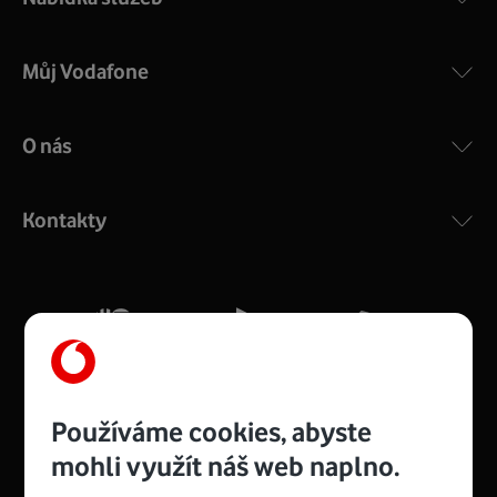
Můj Vodafone
O nás
COMPAL CH7465VF
:
Výkonný bezdrátový modem s Wi-Fi standardem 802.11
ac a pokrytím ve dvou pásmech 2,4 i 5 GHz, který zajistí
Kontakty
silný signál pro celou domácnost. Kompaktní rozměry 21
x 16 x 4 cm, 4 Gigabitové LAN porty a rychlost až 500
Mb/s.
Více o COMPAL CH7465VF
Používáme cookies, abyste
mohli využít náš web naplno.