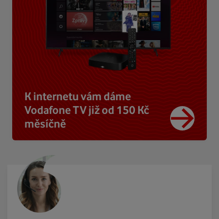
K internetu vám dáme
Vodafone TV již od 150 Kč
měsíčně