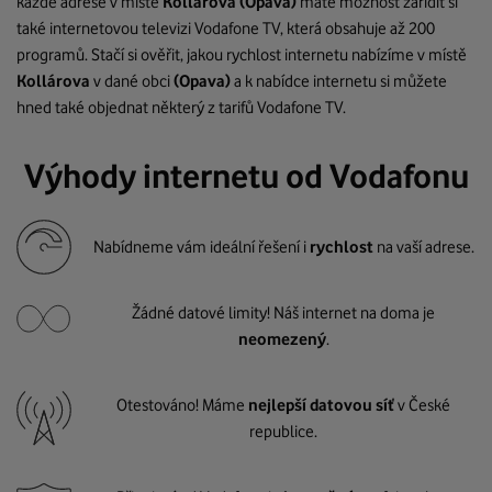
každé adrese v místě
Kollárova
(Opava)
máte možnost zařídit si
také internetovou televizi Vodafone TV, která obsahuje až 200
programů. Stačí si ověřit, jakou rychlost internetu nabízíme v místě
Kollárova
v dané obci
(Opava)
a k nabídce internetu si můžete
hned také objednat některý z tarifů Vodafone TV.
Výhody internetu od Vodafonu
Nabídneme vám ideální řešení i
rychlost
na vaší adrese.
Žádné datové limity! Náš internet na doma je
neomezený
.
Otestováno! Máme
nejlepší datovou síť
v České
republice.