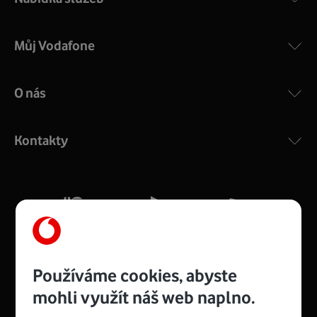
Můj Vodafone
O nás
COMPAL CH7465VF
:
Výkonný bezdrátový modem s Wi-Fi standardem 802.11
ac a pokrytím ve dvou pásmech 2,4 i 5 GHz, který zajistí
Kontakty
silný signál pro celou domácnost. Kompaktní rozměry 21
x 16 x 4 cm, 4 Gigabitové LAN porty a rychlost až 500
Mb/s.
Více o COMPAL CH7465VF
Používáme cookies, abyste
mohli využít náš web naplno.