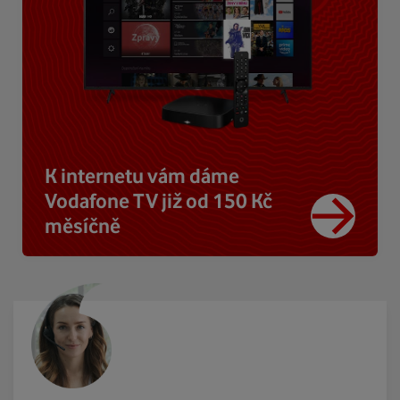
K internetu vám dáme
Vodafone TV již od 150 Kč
měsíčně