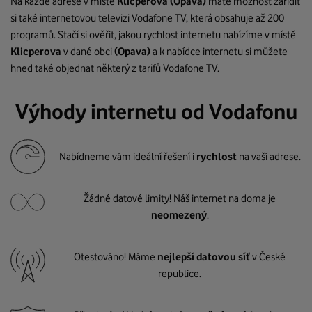
Na každé adrese v místě
Klicperova
(Opava)
máte možnost zařídit
si také internetovou televizi Vodafone TV, která obsahuje až 200
programů. Stačí si ověřit, jakou rychlost internetu nabízíme v místě
Klicperova
v dané obci
(Opava)
a k nabídce internetu si můžete
hned také objednat některý z tarifů Vodafone TV.
Výhody internetu od Vodafonu
Nabídneme vám ideální řešení i
rychlost
na vaší adrese.
Žádné datové limity! Náš internet na doma je
neomezený
.
Otestováno! Máme
nejlepší datovou síť
v České
republice.