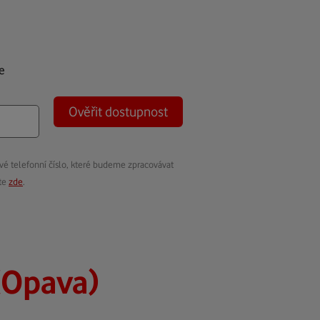
e
Ověřit dostupnost
vé telefonní číslo, které budeme zpracovávat
ete
zde
.
(Opava)