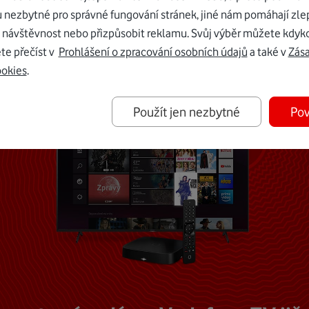
u nezbytné pro správné fungování stránek, jiné nám pomáhají zle
Mohlo by vás zajímat
 návštěvnost nebo přizpůsobit reklamu. Svůj výběr můžete kdyko
te přečíst v
Prohlášení o zpracování osobních údajů
a také v
Zás
ookies
.
Použít jen nezbytné
Pov