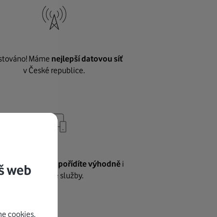
stováno! Máme
nejlepší datovou síť
v České republice.
vnému internetu
pořídíte výhodně
i
š web
další naše služby.
e cookies.