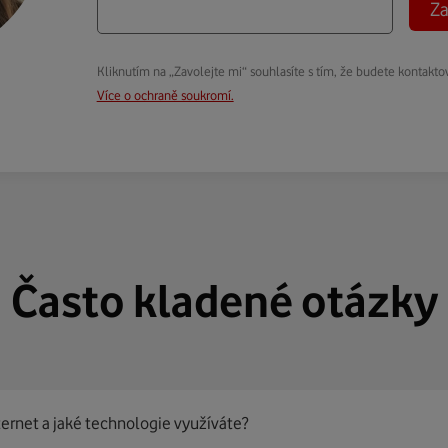
Za
Kliknutím na „Zavolejte mi“ souhlasíte s tím, že budete kontakto
Více o ochraně soukromí.
Často kladené otázky
ternet a jaké technologie využíváte?