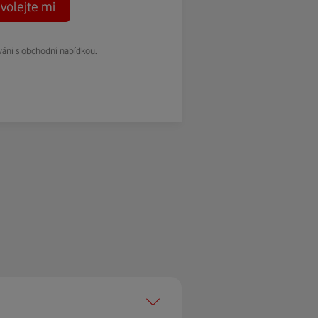
volejte mi
váni s obchodní nabídkou.