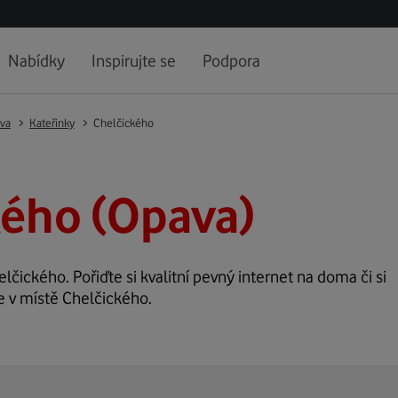
Nabídky
Inspirujte se
Podpora
va
Kateřinky
Chelčického
kého (Opava)
elčického. Pořiďte si kvalitní pevný internet na doma či si
e v místě Chelčického.