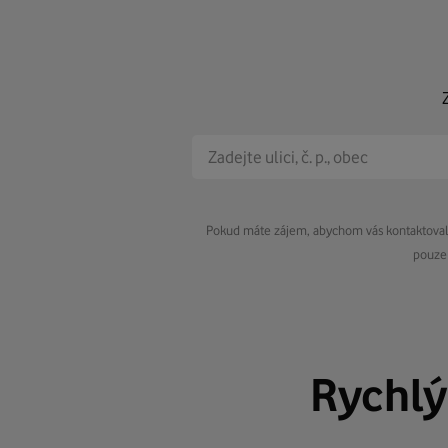
Pokud máte zájem, abychom vás kontaktovali 
pouze 
Rychl