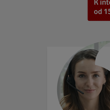
K in
od 1