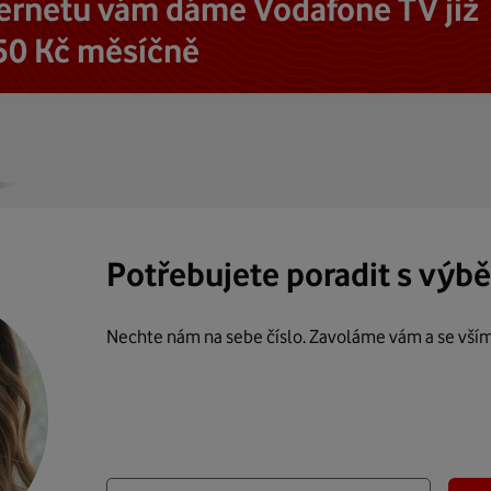
ternetu vám dáme Vodafone TV již
50 Kč měsíčně
Potřebujete poradit s výb
Nechte nám na sebe číslo. Zavoláme vám a se vší