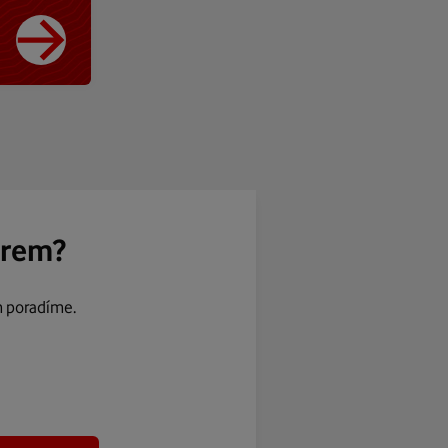
ěrem?
m poradíme.