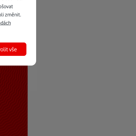
pšovat
li změnit.
adách
olit vše