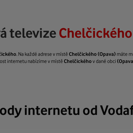
á televize
Chelčického
čického
. Na každé adrese v místě
Chelčického
(Opava)
máte mož
hlost internetu nabízíme v místě
Chelčického
v dané obci
(Opava
ody internetu od Voda