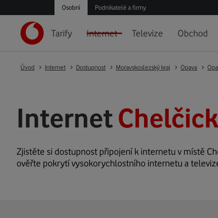
Osobní
Podnikatelé a firmy
Tarify
Internet
Televize
Obchod
Úvod
Internet
Dostupnost
Moravskoslezský kraj
Opava
Opa
Internet
Chelčic
Zjistěte si dostupnost připojení k internetu v místě Ch
ověřte pokrytí vysokorychlostního internetu a televiz