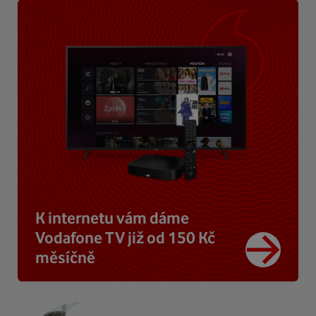
K internetu vám dáme
Vodafone TV již od 150 Kč
měsíčně