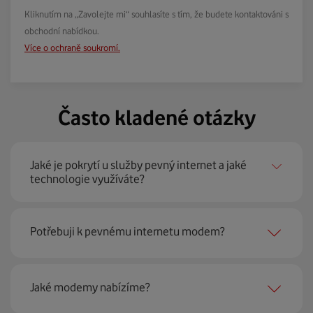
Kliknutím na „Zavolejte mi“ souhlasíte s tím, že budete kontaktováni s
obchodní nabídkou.
Více o ochraně soukromí.
Často kladené otázky
Jaké je pokrytí u služby pevný internet a jaké
technologie využíváte?
Pevný internet můžeme nabídnout
99 % českých
Potřebuji k pevnému internetu modem?
domácností
prostřednictvím několika technologií jako
jsou 4G LTE, xDSL nebo optické sítě. Díky tomu umíme
najít nejoptimálnější řešení na vaší adrese.
Ano, potřebujete. Rádi vám ho poskytneme na splátky. U
Jaké modemy nabízíme?
modemu od Vodafonu navíc garantujeme plnou
technickou podporu.