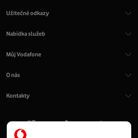
Užitečné odkazy
Nabídka služeb
Můj Vodafone
O nás
COMPAL CH7465VF
:
Výkonný bezdrátový modem s Wi-Fi standardem 802.11
ac a pokrytím ve dvou pásmech 2,4 i 5 GHz, který zajistí
Kontakty
silný signál pro celou domácnost. Kompaktní rozměry 21
x 16 x 4 cm, 4 Gigabitové LAN porty a rychlost až 500
Mb/s.
Více o COMPAL CH7465VF