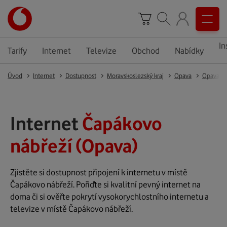
In
Tarify
Internet
Televize
Obchod
Nabídky
Úvod
Internet
Dostupnost
Moravskoslezský kraj
Opava
Opava
Internet
Čapákovo
nábřeží (Opava)
Zjistěte si dostupnost připojení k internetu v místě
Čapákovo nábřeží. Pořiďte si kvalitní pevný internet na
doma či si ověřte pokrytí vysokorychlostního internetu a
televize v místě Čapákovo nábřeží.