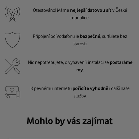
Otestováno! Máme
nejlepší datovou síť
v České
republice.
Připojení od Vodafonu je
bezpečné
, surfujete bez
starostí.
Nic nepotřebujete, o vybavení i instalaci se
postaráme
my
.
K pevnému internetu
pořídíte výhodně
i další naše
služby.
Mohlo by vás zajímat