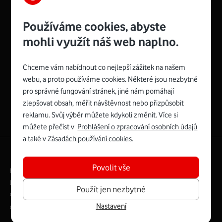
Používáme cookies, abyste
mohli využít náš web naplno.
Chceme vám nabídnout co nejlepší zážitek na našem
Spojte se s Vodafonem
webu, a proto používáme cookies. Některé jsou nezbytné
pro správné fungování stránek, jiné nám pomáhají
Zyxel VMG8623-T50B
:
zlepšovat obsah, měřit návštěvnost nebo přizpůsobit
Rozměry modemu jsou 16 x 22 x 7,5 cm (včetně stojánku)
reklamu. Svůj výběr můžete kdykoli změnit. Více si
a nabízí 4 gigabitové LAN porty a bezdrátové připojení Wi-
můžete přečíst v
Prohlášení o zpracování osobních údajů
Fi ve verzích 802.11 b/g/n/ac pro frekvenci 2,4 GHz a
a také v
Zásadách používání cookies
.
802.11 a/b/g/n/ac pro frekvenci 5 GHz s rychlostí až 866
|
English
Mapa webu
Mb/s.
Povolit vše
Právní­ podmí­nky
Ochrana soukromí­
Více o Zyxel VMG8623-T50B
Digitální odpovědnost
Cookies
Dokumenty
Použít jen nezbytné
Ceník
Nastavení
Copyright © 2026 Vodafone Czech Republic a.s.