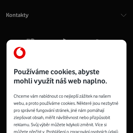
Výkonný bezdrátový modem s Wi-Fi standardem 802.11
ac a pokrytím ve dvou pásmech 2,4 i 5 GHz, který zajistí
Kontakty
silný signál pro celou domácnost. Kompaktní rozměry 21
x 16 x 4 cm, 4 Gigabitové LAN porty a rychlost až 500
Mb/s.
Více o COMPAL CH7465VF
Používáme cookies, abyste
mohli využít náš web naplno.
Chceme vám nabídnout co nejlepší zážitek na našem
Spojte se s Vodafonem
webu, a proto používáme cookies. Některé jsou nezbytné
pro správné fungování stránek, jiné nám pomáhají
Zyxel VMG8623-T50B
:
zlepšovat obsah, měřit návštěvnost nebo přizpůsobit
Rozměry modemu jsou 16 x 22 x 7,5 cm (včetně stojánku)
reklamu. Svůj výběr můžete kdykoli změnit. Více si
a nabízí 4 gigabitové LAN porty a bezdrátové připojení Wi-
můžete přečíst v
Prohlášení o zpracování osobních údajů