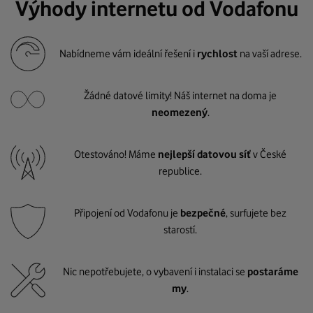
Výhody internetu od Vodafonu
Nabídneme vám ideální řešení i
rychlost
na vaší adrese.
Žádné datové limity! Náš internet na doma je
neomezený
.
Otestováno! Máme
nejlepší datovou síť
v České
republice.
Připojení od Vodafonu je
bezpečné
, surfujete bez
starostí.
Nic nepotřebujete, o vybavení i instalaci se
postaráme
my
.