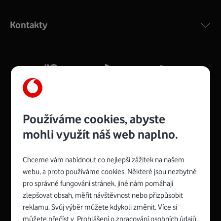
Výkonný bezdrátový modem s Wi-Fi standardem 802.11
ac a pokrytím ve dvou pásmech 2,4 i 5 GHz, který zajistí
Kontakty
silný signál pro celou domácnost. Kompaktní rozměry 21
x 16 x 4 cm, 4 Gigabitové LAN porty a rychlost až 500
Mb/s.
Více o COMPAL CH7465VF
Používáme cookies, abyste
mohli využít náš web naplno.
Chceme vám nabídnout co nejlepší zážitek na našem
Spojte se s Vodafonem
webu, a proto používáme cookies. Některé jsou nezbytné
pro správné fungování stránek, jiné nám pomáhají
Zyxel VMG8623-T50B
:
zlepšovat obsah, měřit návštěvnost nebo přizpůsobit
Rozměry modemu jsou 16 x 22 x 7,5 cm (včetně stojánku)
reklamu. Svůj výběr můžete kdykoli změnit. Více si
a nabízí 4 gigabitové LAN porty a bezdrátové připojení Wi-
můžete přečíst v
Prohlášení o zpracování osobních údajů