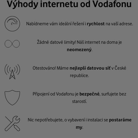
Výhody internetu od Vodafonu
Nabídneme vám ideální řešení i
rychlost
na vaší adrese.
Žádné datové limity! Náš internet na doma je
neomezený
.
Otestováno! Máme
nejlepší datovou síť
v České
republice.
Připojení od Vodafonu je
bezpečné
, surfujete bez
starostí.
Nic nepotřebujete, o vybavení i instalaci se
postaráme
my
.