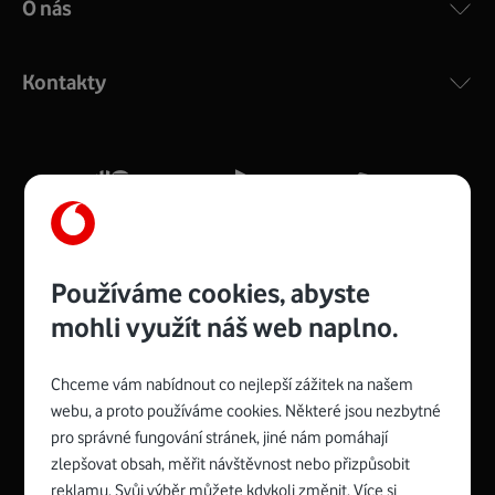
O nás
COMPAL CH7465VF
:
Výkonný bezdrátový modem s Wi-Fi standardem 802.11
ac a pokrytím ve dvou pásmech 2,4 i 5 GHz, který zajistí
Kontakty
silný signál pro celou domácnost. Kompaktní rozměry 21
x 16 x 4 cm, 4 Gigabitové LAN porty a rychlost až 500
Mb/s.
Více o COMPAL CH7465VF
Používáme cookies, abyste
mohli využít náš web naplno.
Chceme vám nabídnout co nejlepší zážitek na našem
Spojte se s Vodafonem
webu, a proto používáme cookies. Některé jsou nezbytné
pro správné fungování stránek, jiné nám pomáhají
Zyxel VMG8623-T50B
:
zlepšovat obsah, měřit návštěvnost nebo přizpůsobit
Rozměry modemu jsou 16 x 22 x 7,5 cm (včetně stojánku)
reklamu. Svůj výběr můžete kdykoli změnit. Více si