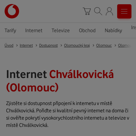
In
Tarify
Internet
Televize
Obchod
Nabídky
Úvod
Internet
Dostupnost
Olomoucký kraj
Olomouc
Olomouc
Internet
Chválkovická
(Olomouc)
Zjistěte si dostupnost připojení k internetu v místě
Chválkovická. Pořiďte si kvalitní pevný internet na doma či
si ověřte pokrytí vysokorychlostního internetu a televize v
místě Chválkovická.