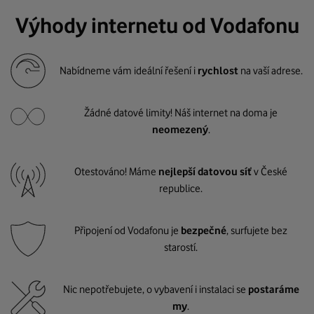
Výhody internetu od Vodafonu
Nabídneme vám ideální řešení i
rychlost
na vaší adrese.
Žádné datové limity! Náš internet na doma je
neomezený
.
Otestováno! Máme
nejlepší datovou síť
v České
republice.
Připojení od Vodafonu je
bezpečné
, surfujete bez
starostí.
Nic nepotřebujete, o vybavení i instalaci se
postaráme
my
.