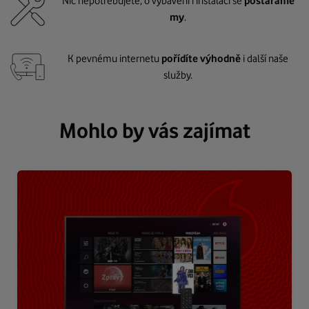
Nic nepotřebujete, o vybavení i instalaci se
postaráme
my
.
K pevnému internetu
pořídíte výhodně
i další naše
služby.
Mohlo by vás zajímat